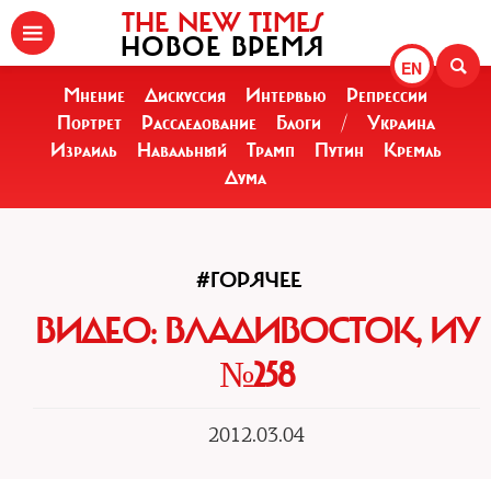
THE NEW TIMES
НОВОЕ ВРЕМЯ
EN
Мнение
Дискуссия
Интервью
Репрессии
Портрет
Расследование
Блоги
/
Украина
Израиль
Навальный
Трамп
Путин
Кремль
Дума
#ГОРЯЧЕЕ
ВИДЕО: ВЛАДИВОСТОК, ИУ
№258
2012.03.04