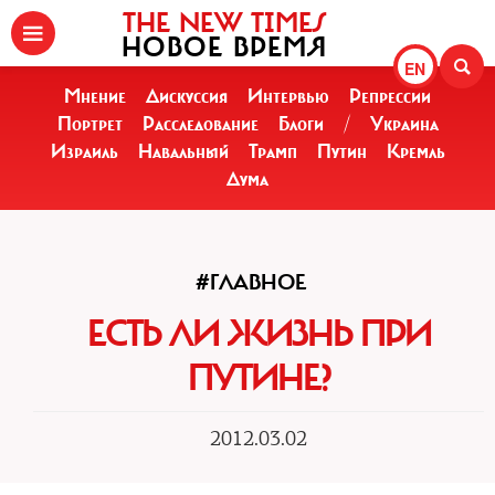
THE NEW TIMES
НОВОЕ ВРЕМЯ
EN
Мнение
Дискуссия
Интервью
Репрессии
Портрет
Расследование
Блоги
/
Украина
Израиль
Навальный
Трамп
Путин
Кремль
Дума
#ГЛАВНОЕ
ЕСТЬ ЛИ ЖИЗНЬ ПРИ
ПУТИНЕ?
2012.03.02