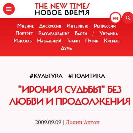
THE NEW TIMES
НОВОЕ ВРЕМЯ
EN
Мнение
Дискуссия
Интервью
Репрессии
Портрет
Расследование
Блоги
/
Украина
Израиль
Навальный
Трамп
Путин
Кремль
Дума
#КУЛЬТУРА
#ПОЛИТИКА
"ИРОНИЯ СУДЬБЫ" БЕЗ
ЛЮБВИ И ПРОДОЛЖЕНИЯ
2009.09.09 |
Долин Антон