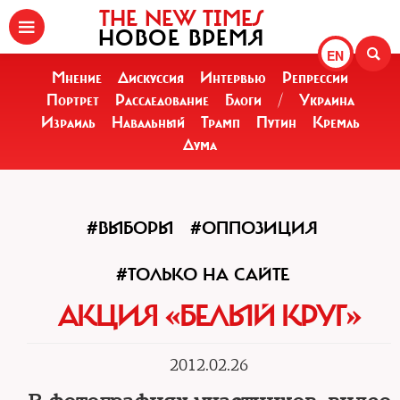
THE NEW TIMES
НОВОЕ ВРЕМЯ
EN
Мнение
Дискуссия
Интервью
Репрессии
Портрет
Расследование
Блоги
/
Украина
Израиль
Навальный
Трамп
Путин
Кремль
Дума
#ВЫБОРЫ
#ОППОЗИЦИЯ
#ТОЛЬКО НА САЙТЕ
АКЦИЯ «БЕЛЫЙ КРУГ»
2012.02.26