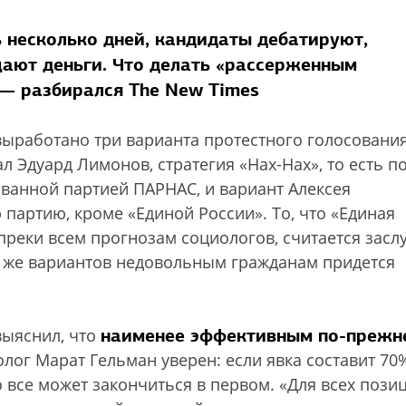
 несколько дней, кандидаты дебатируют,
щают деньги. Что делать «рассерженным
— разбирался The New Times
ыработано три варианта протестного голосования
л Эдуард Лимонов, стратегия «Нах-Нах», то есть п
ванной партией ПАРНАС, и вариант Алексея
партию, кроме «Единой России». То, что «Единая
преки всем прогнозам социологов, считается засл
х же вариантов недовольным гражданам придется
наименее эффективным по-прежн
выяснил, что
олог Марат Гельман уверен: если явка составит 70%
о все может закончиться в первом. «Для всех пози