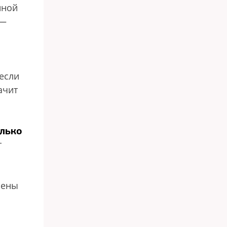
иной
 —
если
ачит
олько
т
лены