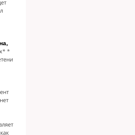
дет
ил
на,
х
*
*
етени
:
ент
 нет
вляет
 как