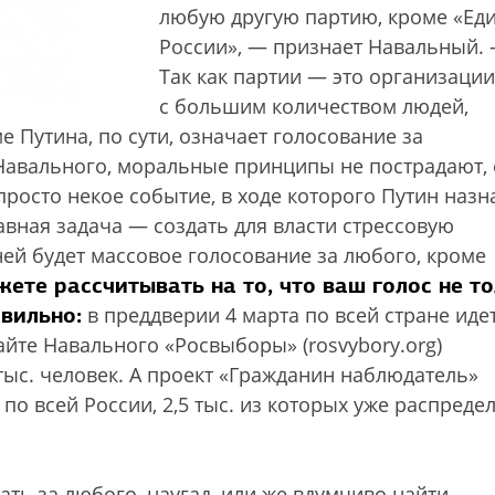
любую другую партию, кроме «Ед
России», — признает Навальный.
Так как партии — это организации
с большим количеством людей,
е Путина, по сути, означает голосование за
 Навального, моральные принципы не пострадают, 
росто некое событие, в ходе которого Путин назн
авная задача — создать для власти стрессовую
ей будет массовое голосование за любого, кроме
ете рассчитывать на то, что ваш голос не т
авильно:
в преддверии 4 марта по всей стране иде
айте Навального «Росвыборы» (rosvybory.org)
тыс. человек. А проект «Гражданин наблюдатель»
 по всей России, 2,5 тыс. из которых уже распреде
вать за любого, наугад, или же вдумчиво найти