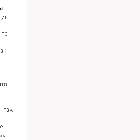
ы
тут
-то
ак,
что
нта»,
се
за