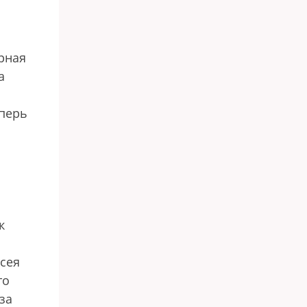
рная
а
еперь
к
ксея
то
за