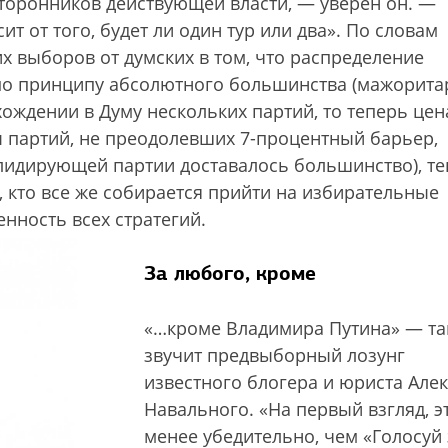
торонников действующей власти, — уверен он. —
т от того, будет ли один тур или два». По словам
их выборов от думских в том, что распределение
 по принципу абсолютного большинства (мажорита
хождении в Думу нескольких партий, то теперь цен
 партий, не преодолевших 7-процентный барьер,
лидирующей партии доставалось большинство), т
, кто все же собирается прийти на избирательные
нность всех стратегий.
За любого, кроме
«…кроме Владимира Путина» — та
звучит предвыборный лозунг
известного блогера и юриста Але
Навального. «На первый взгляд, э
менее убедительно, чем «Голосуй 