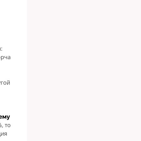
:
орча
угой
ему
, то
ция