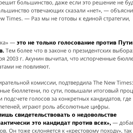
 решит большинство, даже если это решение не бу
ольшинство отвечающих сказали «нет», — объясн
 Times. — Раз мы не готовы к единой стратегии,
это не только голосование против Пути
ика» —
в.
Тем более что в законе о президентских выбора
ря 2003 г.
Акунин вычитал, что испорченные бюлл
атами не повлияют.
ирательной комиссии, подтвердила The New Times
ьные бюллетени, по сути, повышали итоговый проц
и подсчете голосов за конкретных кандидатов, где
етеней, играют роль абсолютные цифры.
лишь свидетельствовать о недовольстве
актически это кандидат против всех»,
— доба
 Он тоже склоняется к «крестовому походу», так