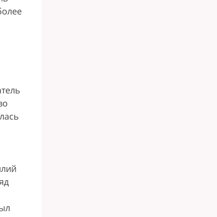
более
атель
во
лась
илий
яд
был