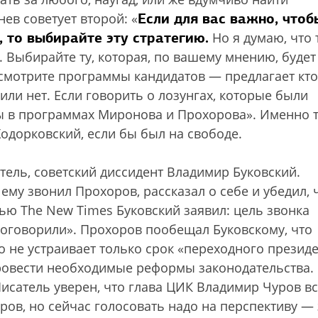
Если для вас важно, чтоб
ев советует второй: «
 то выбирайте эту стратегию.
Но я думаю, что 
. Выбирайте ту, которая, по вашему мнению, будет
смотрите программы кандидатов — предлагает кто
ли нет. Если говорить о лозунгах, которые были
ны в программах Миронова и Прохорова». Именно т
одорковский, если бы был на свободе.
атель, советский диссидент Владимир Буковский.
 ему звонил Прохоров, рассказал о себе и убедил, 
ью The New Times Буковский заявил: цель звонка
поговорили». Прохоров пообещал Буковскому, что
о не устраивает только срок «переходного президе
 провести необходимые реформы законодательства.
Писатель уверен, что глава ЦИК Владимир Чуров в
ов, но сейчас голосовать надо на перспективу — 