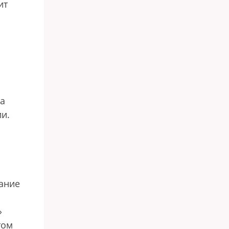
ит
та
ии.
ание
»
том