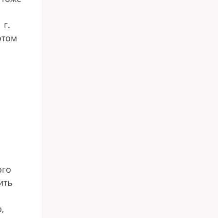
 г.
этом
ого
ить
,