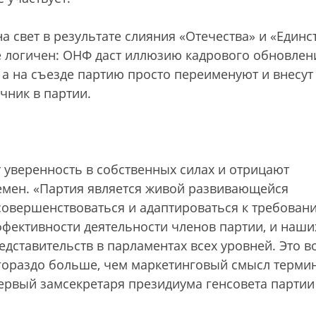
а свет в результате слияния «Отечества» и «Единст
е логичен: ОНФ даст иллюзию кадрового обновлен
 а на съезде партию просто переименуют и внесут
чник в партии.
уверенность в собственных силах и отрицают
емен. «Партия является живой развивающейся
 совершенствоваться и адаптироваться к требован
эффективности деятельности членов партии, и наши
едставительств в парламентах всех уровней. Это в
, гораздо больше, чем маркетинговый смысл терми
первый замсекретаря президиума генсовета партии