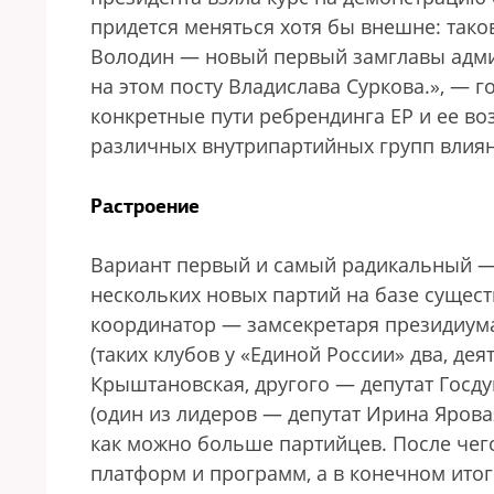
придется меняться хотя бы внешне: так
Володин — новый первый замглавы админ
на этом посту Владислава Суркова.
», — г
конкретные пути ребрендинга ЕР и ее в
различных внутрипартийных групп влиян
Растроение
Вариант первый и самый радикальный — 
нескольких новых партий на базе сущест
координатор — замсекретаря президиума
(таких клубов у «Единой России» два, де
Крыштановская, другого — депутат Госд
(один из лидеров — депутат Ирина Ярова
как можно больше партийцев. После чег
платформ и программ, а в конечном итог