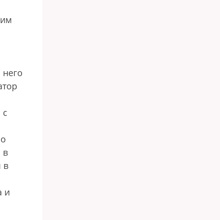
ким
 него
атор
 с
но
 в
 в
а и