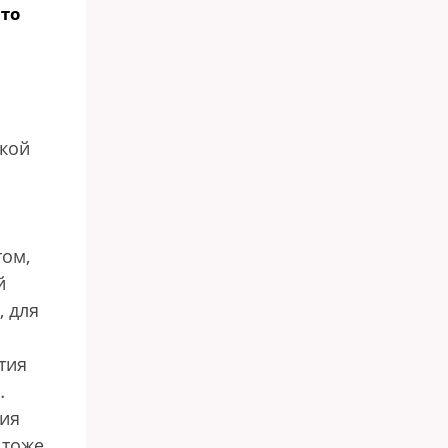
-то
кой
том,
й
, для
тия
…
ция
 тоже