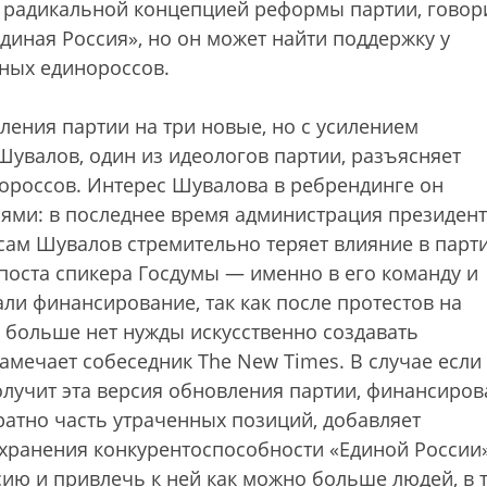
р радикальной концепцией реформы партии, говор
диная Россия», но он может найти поддержку у
ных единороссов.
еления партии на три новые, но с усилением
Шувалов, один из идеологов партии, разъясняет
нороссов. Интерес Шувалова в ребрендинге он
ями: в последнее время администрация президен
 сам Шувалов стремительно теряет влияние в парт
 поста спикера Госдумы — именно в его команду и
али финансирование, так как после протестов на
 больше нет нужды искусственно создавать
мечает собеседник The New Times. В случае если
лучит эта версия обновления партии, финансиров
ратно часть утраченных позиций, добавляет
хранения конкурентоспособности «Единой России
ию и привлечь к ней как можно больше людей, в 