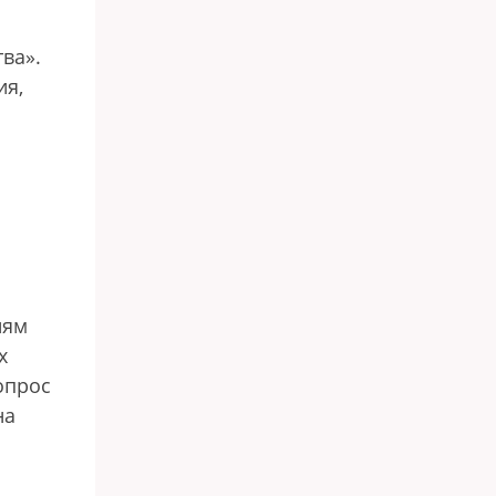
ва».
ия,
иям
х
опрос
на