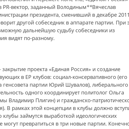
ов PR-вектор, заданный Володиным
*
*
Вячеслав
истрации президента, сменивший в декабре 2011
оворит другой собеседник в аппарате партии. При 
озможную дальнейшую судьбу собеседники из
ия видят по-разному.
закрытие проекта «Единая Россия» и создание
вующих в ЕР клубов: социал-консервативного (его
 генсовета партии Юрий Шувалов), либерального
ятельность одного координирует политолог Ольга
умы Владимир Плигин) и гражданско-патриотическ
я). В рамках этой концепции в клубы должно вступ
о клубы займутся выработкой идеологических
е могут превратиться в три новые партии. Конечно