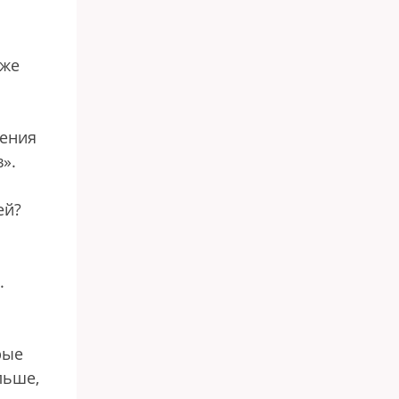
уже
дения
».
ей?
.
рые
льше,