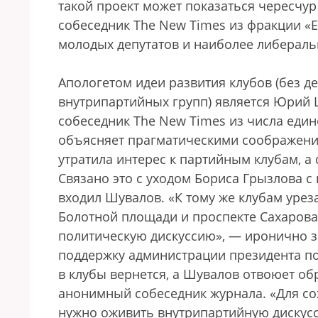
такой проект может показаться чересчу
собеседник The New Times из фракции «Е
молодых депутатов и наиболее либераль
Апологетом идеи развития клубов (без д
внутрипартийных групп) является Юрий 
собеседник The New Times из числа еди
объясняет прагматическими соображени
утратила интерес к партийным клубам, а
Связано это с уходом Бориса Грызлова с
входил Шувалов. «К тому же клубам урез
Болотной площади и проспекте Сахарова
политическую дискуссию», — иронично за
поддержку администрации президента по
в клубы вернется, а Шувалов отвоюет об
анонимный собеседник журнала. «Для со
нужно оживить внутрипартийную дискусс