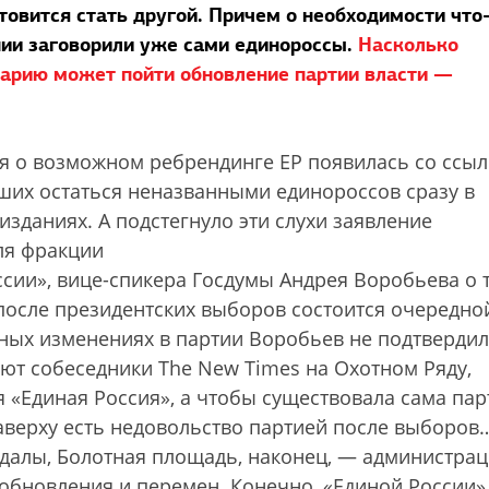
товится стать другой. Причем о необходимости что
нии заговорили уже сами единороссы.
Насколько
нарию может пойти обновление партии власти —
 о возможном ребрендинге ЕР появилась со ссыл
ших остаться неназванными единороссов сразу в
изданиях. А подстегнуло эти слухи заявление
ля фракции
сии», вице-спикера Госдумы Андрея Воробьева о 
 после президентских выборов состоится очередно
ных изменениях в партии Воробьев не подтвердил
ют собеседники The New Times на Охотном Ряду,
я «Единая Россия», а чтобы существовала сама пар
аверху есть недовольство партией после выборов
ндалы, Болотная площадь, наконец, — администра
 обновления и перемен. Конечно, «Единой России»