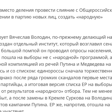
 вместо деления провести слияние с Общероссийс
нии в партию новых лиц, создать «народную»
рует Вячеслав Володин, по-прежнему делающий на
оздан отдельный институт, который возглавил сен
 с большой помпой он проводил опросы населения,
» пошла на выборы не с «народной» программой, а
ой компиляцией из речей Путина и Медведева на
сь и со списком: единороссы сначала торжествен
днако после ряда громких скандалов первые места
 партийцы, а итоговая версия списка ЕР на выборы
 от результатов «народного» отбора. Тем не менее
ыт, а после замены в Кремле Суркова на Володин
тов кампании Путина. ЕР же, напротив, отошла на
 участвует.