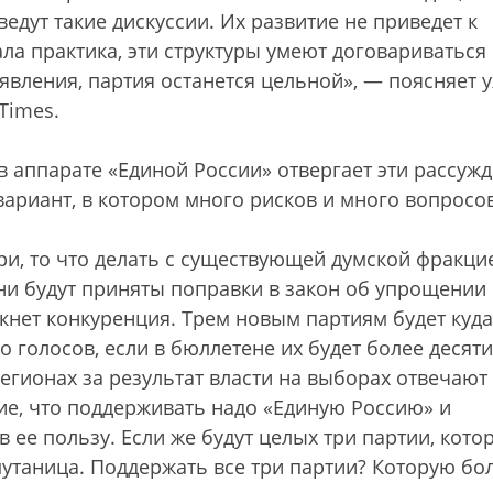
едут такие дискуссии. Их развитие не приведет к
ала практика, эти структуры умеют договариваться
вления, партия останется цельной», — поясняет 
Times.
 аппарате «Единой России» отвергает эти рассуж
ариант, в котором много рисков и много вопросов
ри, то что делать с существующей думской фракци
ни будут приняты поправки в закон об упрощении
кнет конкуренция. Трем новым партиям будет куда
голосов, если в бюллетене их будет более десяти
регионах за результат власти на выборах отвечают
ие, что поддерживать надо «Единую Россию» и
 ее пользу. Если же будут целых три партии, кото
путаница. Поддержать все три партии? Которую бо