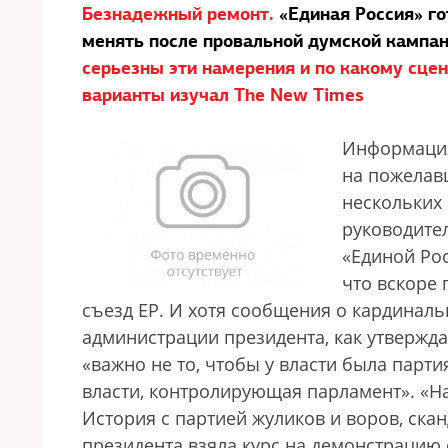
Безнадежный ремонт.
«Единая Россия» го
менять после провальной думской кампа
серьезны эти намерения и по какому сце
варианты изучал The New Times
Информация
на пожелав
нескольких 
руководите
«Единой Рос
что вскоре
съезд ЕР. И хотя сообщения о кардиналь
администрации президента, как утвержда
«важно не то, чтобы у власти была парти
власти, контролирующая парламент». «Н
История с партией жуликов и воров, ска
президента взяла курс на демонстрацию