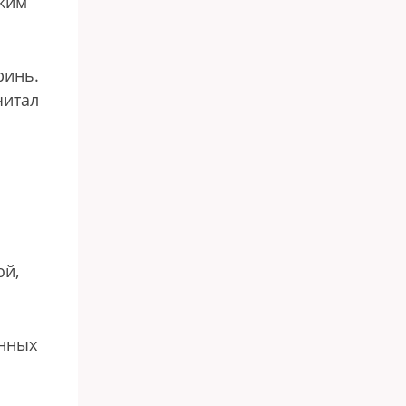
зким
ринь.
читал
ой,
енных