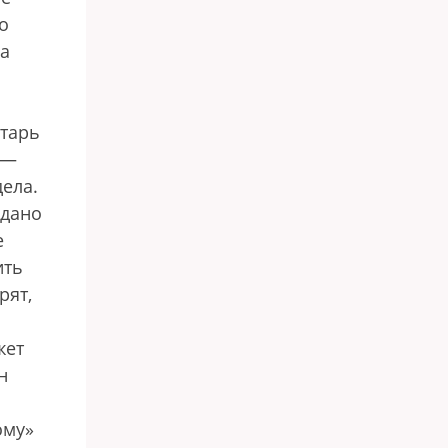
о
ра
етарь
 —
ела.
едано
е
ить
рят,
жет
н
ому»