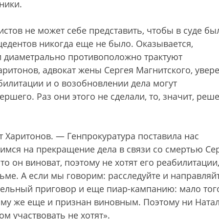
ники.
стов не может себе представить, чтобы в суде бы
едентов никогда еще не было. Оказывается,
и диаметрально противоположно трактуют
ритонов, адвокат жены Сергея Магнитского, увере
билитации и о возобновлении дела могут
ршего. Раз они этого не сделали, то, значит, реш
т Харитонов. — Генпрокуратура поставила нас
имся на прекращение дела в связи со смертью Сер
то он виноват, поэтому не хотят его реабилитации
ьме. А если мы говорим: расследуйте и направляй
ительный приговор и еще пиар-кампанию: мало тог
ому же еще и признан виновным. Поэтому ни Ната
ом участвовать не хотят».