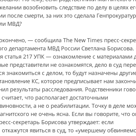
желании возобновить следствие по делу в целях ег
и после смерти, за них это сделала Генпрокурату
ели МВД?
 окончено, — сообщила The New Times пресс-секр
ого департамента МВД России Светлана Борисова.
я статья 217 УПК — ознакомление с материалами д
ые представители не ознакомятся, дело в суд пер
тся знакомиться с делом, то будут назначены други
остановление КС, которое предписывает нам законч
енил результаты расследования. Родственники гово
 считает, что располагает достаточными
виновности, а не о реабилитации. Точку в деле мо
гнитского не очень ясна. Если вы говорите, что о
Пресс-секретарь Борисова утверждает: если
 откажутся явиться в суд, то «умершему обвиняем