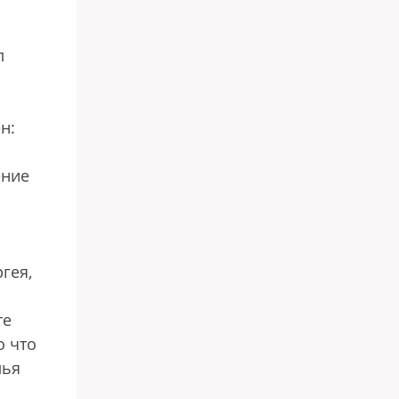
л
н:
ение
гея,
,
те
о что
лья