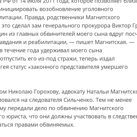
 РФ от 14 июля 2011 года, которое позволяет бли
инициировать возобновление уголовного
илитации. Правда, родственники Магнитского
х это сделал зам генерального прокурора Виктор Г
ин из главных обвинителей моего сына вдруг пос
авдания и реабилитации, — пишет Магнитская. —
в течение года удерживал моего сына
отпустить его из-под стражи, теперь издал
гея статус «законного представителя умершего
этом Николаю Горохову, адвокату Натальи Магнитск
ловался на следователя Сильченко. Тем не менее
ому передали дело по обвинению Магнитского
о юриста, что они должны участвовать в следств
ваться правами обвиняемых.