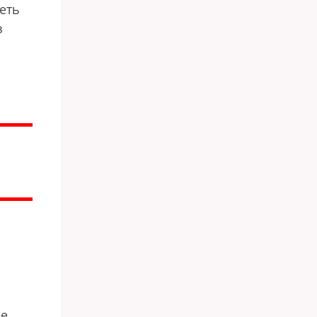
еть
з
не