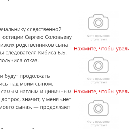
ачальнику следственной
у юстиции Сергею Соловьеву
близких родственников сына
Нажмите, чтобы увел
ы следователя Кибиса Б.Б.
получила отказ.
ни будут продолжать
лись над моим сыном.
ис самым наглым и циничным
Нажмите, чтобы увел
 допрос, значит, у меня «нет
 моего сына», — продолжает