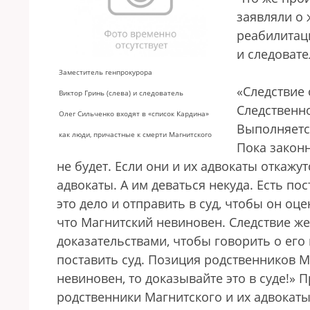
заявляли о 
реабилитаци
и следоват
Заместитель генпрокурора
«Следствие
Виктор Гринь (слева) и следователь
Следственн
Олег Сильченко входят в «список Кардина»
Выполняетс
как люди, причастные к смерти Магнитского
Пока законн
не будет. Если они и их адвокаты откажу
адвокаты. А им деваться некуда. Есть п
это дело и отправить в суд, чтобы он оц
что Магнитский невиновен. Следствие же
доказательствами, чтобы говорить о его 
поставить суд. Позиция родственников Ма
невиновен, то доказывайте это в суде!» 
родственники Магнитского и их адвокаты