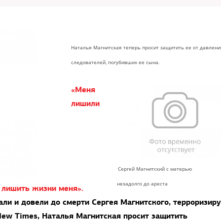
Наталья Магнитская теперь просит защитить ее от давлени
следователей, погубивших ее сына.
«Меня
лишили
Сергей Магнитский с матерью
незадолго до ареста
 лишить жизни меня».
али и довели до смерти Сергея Магнитского, терроризир
 New Times, Наталья Магнитская просит защитить