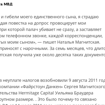
нта МВД
 и гибели моего единственного сына, я страдаю
ждая повестка на допрос провоцирует мои
ри которой палач убивает не сразу, а заставляет
дом телефонном звонке, каждой корреспонденции,
тых моим сыном», — пишет Наталья Магнитская.
риносят с нарочными. За семь месяцев, что длит
тская получила уже около десятка таких документ
 неуплате налогов возобновили 9 августа 2011 го
компании «Файрстоун Данкен» Сергея Магнитског
ельства Hermitage Capital Уильяма Браудера
крупном размере.
. Это было почему-то связано