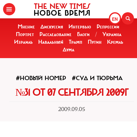
THE NEW TIMES
НОВОЕ ВРЕМЯ
EN
Мнение
Дискуссия
Интервью
Репрессии
Портрет
Расследование
Блоги
/
Украина
Израиль
Навальный
Трамп
Путин
Кремль
Дума
#НОВЫЙ НОМЕР
#СУД И ТЮРЬМА
№31 ОТ 07 СЕНТЯБРЯ 2009Г
2009.09.05