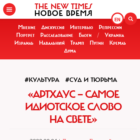
THE NEW TIMES
НОВОЕ ВРЕМЯ
EN
Мнение
Дискуссия
Интервью
Репрессии
Портрет
Расследование
Блоги
/
Украина
Израиль
Навальный
Трамп
Путин
Кремль
Дума
#КУЛЬТУРА
#СУД И ТЮРЬМА
«АРТХАУС — САМОЕ
ИДИОТСКОЕ СЛОВО
НА СВЕТЕ»