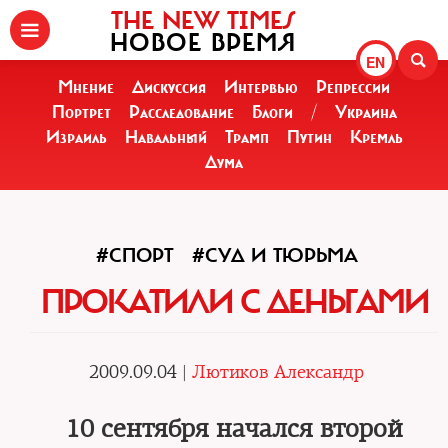
THE NEW TIMES
НОВОЕ ВРЕМЯ
EN
Мнение
Дискуссия
Интервью
Репрессии
Портрет
Расследование
Блоги
/
Украина
Израиль
Навальный
Трамп
Путин
Кремль
Дума
#СПОРТ
#СУД И ТЮРЬМА
ПРОКАТИЛИ С ДЕНЬГАМИ
2009.09.04 |
Лютиков Александр
10 сентября начался второй