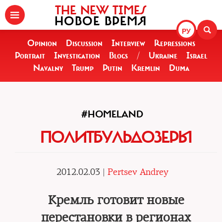
THE NEW TIMES
НОВОЕ ВРЕМЯ
РУ
Opinion
Discussion
Interview
Repressions
Portrait
Investigation
Blogs
/
Ukraine
Israel
Navalny
Trump
Putin
Kremlin
Duma
#HOMELAND
ПОЛИТБУЛЬДОЗЕРЫ
2012.02.03 |
Pertsev Andrey
Кремль готовит новые
перестановки в регионах