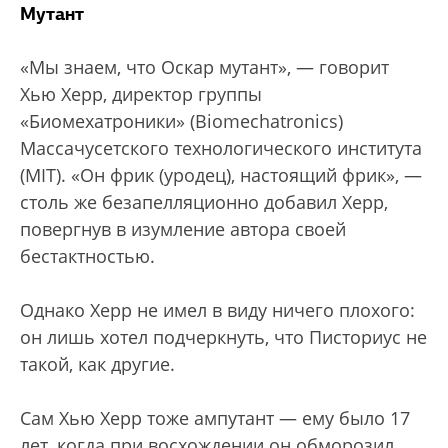
Мутант
«Мы знаем, что Оскар мутант», — говорит
Хью Херр, директор группы
«Биомехатроники» (Biomechatronics)
Массачусетского технологического института
(MIT). «Он фрик (уродец), настоящий фрик», —
столь же безапелляционно добавил Херр,
повергнув в изумление автора своей
бестактностью.
Однако Херр не имел в виду ничего плохого:
он лишь хотел подчеркнуть, что Писториус не
такой, как другие.
Сам Хью Херр тоже ампутант — ему было 17
лет, когда при восхождении он обморозил