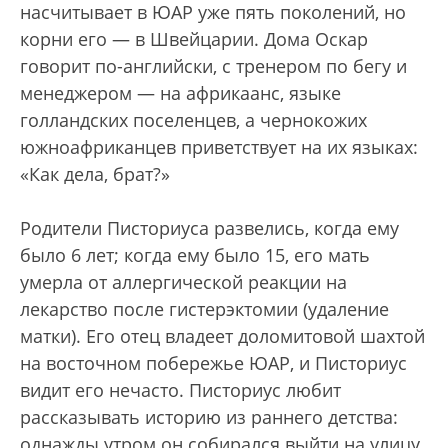
насчитывает в ЮАР уже пять поколений, но
корни его — в Швейцарии. Дома Оскар
говорит по-английски, с тренером по бегу и
менеджером — на африкаанс, языке
голландских поселенцев, а чернокожих
южноафриканцев приветствует на их языках:
«Как дела, брат?»
Родители Писториуса развелись, когда ему
было 6 лет; когда ему было 15, его мать
умерла от аллергической реакции на
лекарство после гистерэктомии (удаление
матки). Его отец владеет доломитовой шахтой
на восточном побережье ЮАР, и Писториус
видит его нечасто. Писториус любит
рассказывать историю из раннего детства:
однажды утром он собирался выйти на улицу,