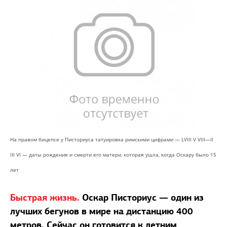
На правом бицепсе у Писториуса татуировка римскими цифрами — LVIII V VIII—II
III VI — даты рождения и смерти его матери, которая ушла, когда Оскару было 15
лет
Быстрая жизнь.
Оскар Писториус — один из
лучших бегунов в мире на дистанцию 400
метров. Сейчас он готовится к летним