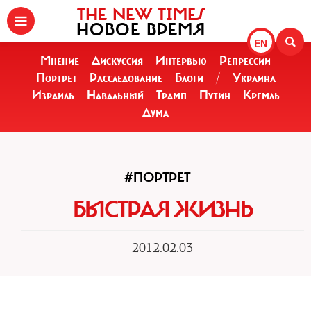
THE NEW TIMES
НОВОЕ ВРЕМЯ
EN
Мнение
Дискуссия
Интервью
Репрессии
Портрет
Расследование
Блоги
/
Украина
Израиль
Навальный
Трамп
Путин
Кремль
Дума
#ПОРТРЕТ
БЫСТРАЯ ЖИЗНЬ
2012.02.03