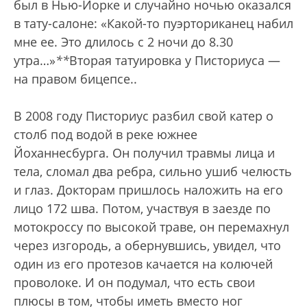
был в Нью-Йорке и случайно ночью оказался
в тату-салоне: «Какой-то пуэрториканец набил
мне ее. Это длилось с 2 ночи до 8.30
утра…»
*
*
Вторая татуировка у Писториуса —
на правом бицепсе.
.
В 2008 году Писториус разбил свой катер о
столб под водой в реке южнее
Йоханнесбурга. Он получил травмы лица и
тела, сломал два ребра, сильно ушиб челюсть
и глаз. Докторам пришлось наложить на его
лицо 172 шва. Потом, участвуя в заезде по
мотокроссу по высокой траве, он перемахнул
через изгородь, а обернувшись, увидел, что
один из его протезов качается на колючей
проволоке. И он подумал, что есть свои
плюсы в том, чтобы иметь вместо ног