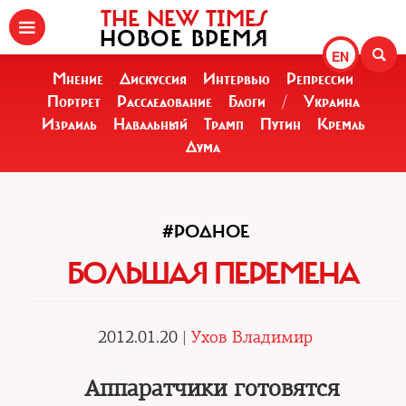
THE NEW TIMES
НОВОЕ ВРЕМЯ
EN
Мнение
Дискуссия
Интервью
Репрессии
Портрет
Расследование
Блоги
/
Украина
Израиль
Навальный
Трамп
Путин
Кремль
Дума
#РОДНОЕ
БОЛЬШАЯ ПЕРЕМЕНА
2012.01.20 |
Ухов Владимир
Аппаратчики готовятся