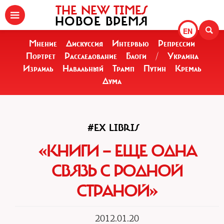
THE NEW TIMES
НОВОЕ ВРЕМЯ
EN
Мнение
Дискуссия
Интервью
Репрессии
Портрет
Расследование
Блоги
/
Украина
Израиль
Навальный
Трамп
Путин
Кремль
Дума
#EX LIBRIS
«КНИГИ — ЕЩЕ ОДНА
СВЯЗЬ С РОДНОЙ
СТРАНОЙ»
2012.01.20