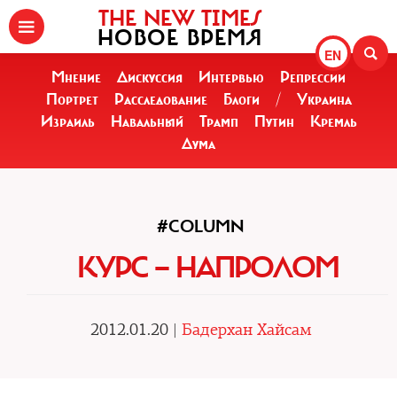
THE NEW TIMES
НОВОЕ ВРЕМЯ
EN
Мнение
Дискуссия
Интервью
Репрессии
Портрет
Расследование
Блоги
/
Украина
Израиль
Навальный
Трамп
Путин
Кремль
Дума
#COLUMN
КУРС — НАПРОЛОМ
2012.01.20 |
Бадерхан Хайсам