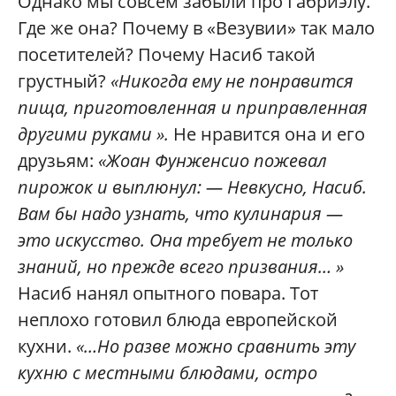
Однако мы совсем забыли про Габриэлу.
Где же она? Почему в «Везувии» так мало
посетителей? Почему Насиб такой
грустный?
«Никогда ему не понравится
пища, приготовленная и приправленная
другими руками ».
Не нравится она и его
друзьям:
«Жоан Фунженсио пожевал
пирожок и выплюнул: — Невкусно, Насиб.
Вам бы надо узнать, что кулинария —
это искусство. Она требует не только
знаний, но прежде всего призвания… »
Насиб нанял опытного повара. Тот
неплохо готовил блюда европейской
кухни.
«…Но разве можно сравнить эту
кухню с местными блюдами, остро