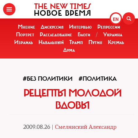
THE NEW TIMES
НОВОЕ ВРЕМЯ
EN
Мнение
Дискуссия
Интервью
Репрессии
Портрет
Расследование
Блоги
/
Украина
Израиль
Навальный
Трамп
Путин
Кремль
Дума
#БЕЗ ПОЛИТИКИ
#ПОЛИТИКА
РЕЦЕПТЫ МОЛОДОЙ
ВДОВЫ
2009.08.26 |
Смелянский Александр