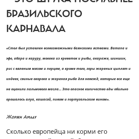
БРАЗИЛЬСКОГО
КАРНАВАЛА
«Стол был уставлен всевозможными баянскими яствами. Ватапа и
эфо, абара и каруру, мокека из креветок и рыбы, акараже, шиншин,
рис с вяленым мясом и перцем, а кроме того, горы жареных цыплят и
индеек, свиные окорока и жареная рыба для невежд, которые все еще
не оценили пальмового масла… Это опасное количество еды обильно
орошалось алуа, кашасой, пивом и португальским вином».
Жоржи Амаду
Сколько европейца ни корми его