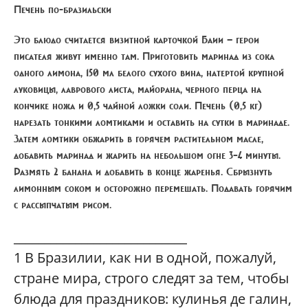
Печень по-бразильски
Это блюдо считается визитной карточкой Баии — герои
писателя живут именно там. Приготовить маринад из сока
одного лимона, 150 мл белого сухого вина, натертой крупной
луковицы, лаврового листа, майорана, черного перца на
кончике ножа и 0,5 чайной ложки соли. Печень (0,5 кг)
нарезать тонкими ломтиками и оставить на сутки в маринаде.
Затем ломтики обжарить в горячем растительном масле,
добавить маринад и жарить на небольшом огне 3–4 минуты.
Размять 2 банана и добавить в конце жаренья. Сбрызнуть
лимонным соком и осторожно перемешать. Подавать горячим
с рассыпчатым рисом.
____________________________
1
В Бразилии, как ни в одной, пожалуй,
стране мира, строго следят за тем, чтобы
блюда для праздников: кулинья де галин,