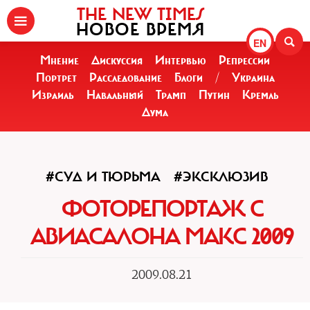
THE NEW TIMES
НОВОЕ ВРЕМЯ
EN
Мнение
Дискуссия
Интервью
Репрессии
Портрет
Расследование
Блоги
/
Украина
Израиль
Навальный
Трамп
Путин
Кремль
Дума
#СУД И ТЮРЬМА
#ЭКСКЛЮЗИВ
ФОТОРЕПОРТАЖ С
АВИАСАЛОНА МАКС 2009
2009.08.21