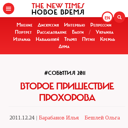
THE NEW TIMES
НОВОЕ ВРЕМЯ
EN
Мнение
Дискуссия
Интервью
Репрессии
Портрет
Расследование
Блоги
/
Украина
Израиль
Навальный
Трамп
Путин
Кремль
Дума
#СОБЫТИЯ 2011
ВТОРОЕ ПРИШЕСТВИЕ
ПРОХОРОВА
2011.12.24 |
Барабанов Илья
Бешлей Ольга