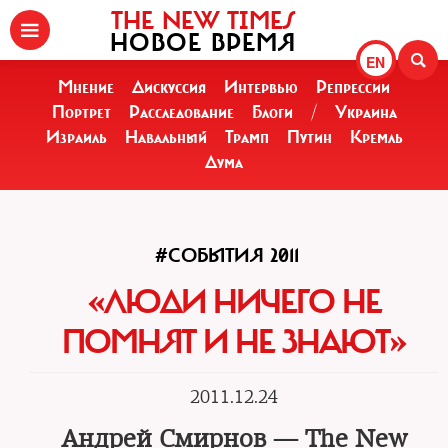
THE NEW TIMES
НОВОЕ ВРЕМЯ
EN
Мнение
Дискуссия
Интервью
Репрессии
Портрет
Расследование
Блоги
/
Украина
Израиль
Навальный
Трамп
Путин
Кремль
Дума
#СОБЫТИЯ 2011
«ЛЮДИ НИЧЕГО НЕ
ПОМНЯТ И НЕ ЗНАЮТ»
2011.12.24
Андрей Смирнов — The New