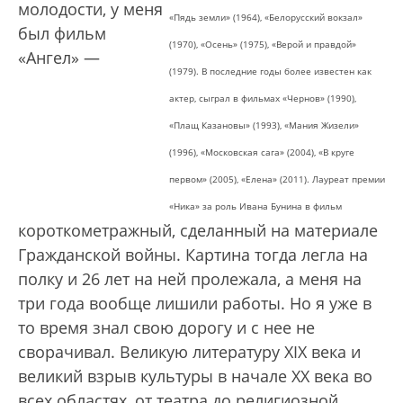
молодости, у меня
«Пядь земли» (1964), «Белорусский вокзал»
был фильм
(1970), «Осень» (1975), «Верой и правдой»
«Ангел» —
(1979). В последние годы более известен как
актер, сыграл в фильмах «Чернов» (1990),
«Плащ Казановы» (1993), «Мания Жизели»
(1996), «Московская сага» (2004), «В круге
первом» (2005), «Елена» (2011). Лауреат премии
«Ника» за роль Ивана Бунина в фильм
короткометражный, сделанный на материале
Гражданской войны. Картина тогда легла на
полку и 26 лет на ней пролежала, а меня на
три года вообще лишили работы. Но я уже в
то время знал свою дорогу и с нее не
сворачивал. Великую литературу XIX века и
великий взрыв культуры в начале XX века во
всех областях, от театра до религиозной