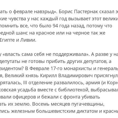
ать о феврале навзрыд». Борис Пастернак сказал э
ие чувства у нас каждый год вызывает этот велик
омнить все, что было 94 года назад, потому что
едной шанс на красное или на черное так же
 Египте и Ливии.
 «власть сама себя не поддерживала». А разве у н
депутаты не готовы прибить других депутатов, а
езидентом? В Феврале 17-го монархисты и генерал
ся, Великий князь Кирилл Владимирович присягнул
яталась, III отделение развалилось, армия (и Кор
оковская усадьба вместе с библиотекой, выбрасыва
ивали офицеров и бежали с фронта убивать
ать их землю. Восемь месяцев пугачевщины,
лись железным большевистским диктатом и крас