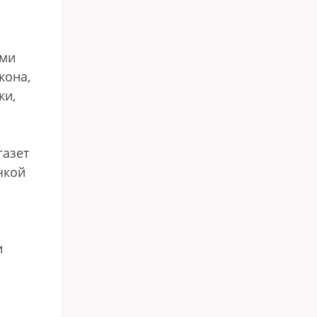
ами
кона,
ки,
газет
чкой
и