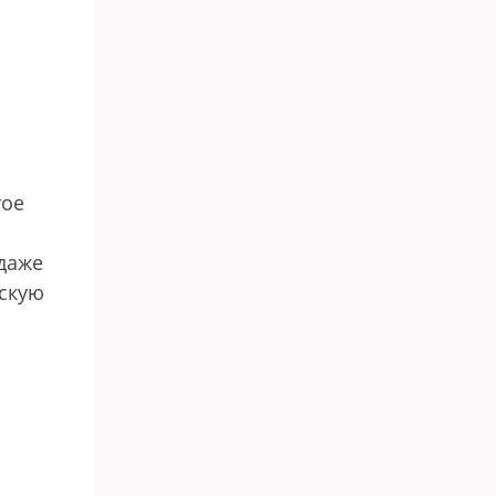
тое
даже
ескую