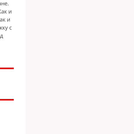
ане.
Как и
ак и
жку с
д