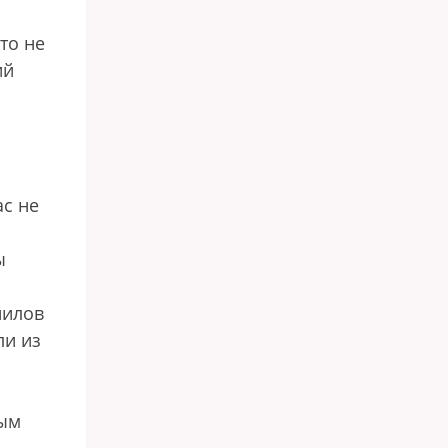
то не
ий
ас не
ы
нилов
ли из
ным