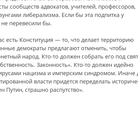
сты сообществ адвокатов, учителей, профессоров,
зунгами либерализма. Если бы эта подпитка у
 не перевесили бы.
нас есть Конституция — то, что делает территорию
янные демократы предлагают отменить, чтобы
рнетный народ. Кто-то должен собрать его под свя
обственность. Законность». Кто-то должен идейно
вирусами нацизма и имперским синдромом. Иначе 
тированной власти придется переделать историч
н Путин, страшно распутство».