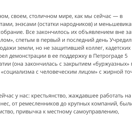
ном, своем, столичном мире, как мы сейчас — в
тами, энэсами (остатки народников) и меньшевик
обрание. Все закончилось их объявлением вне за
ом», спетым в первый и последний день Учредил
дажи земли, но не защитившей коллег, кадетских
трел демонстрации в ее поддержку в Петрограде 5
ратии (она закончилась с закрытием «буржуазных» 
м «социализма с человеческим лицом» с жирной то
сейчас у нас: крестьянство, жаждавшее работать на
нес, от ремесленников до крупных компаний, был
ство, привычка к местному самоуправлению,