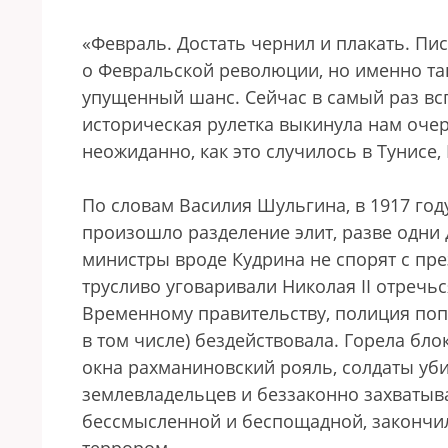
«Февраль. Достать чернил и плакать. Пис
о Февральской революции, но именно так
упущенный шанс. Сейчас в самый раз всп
историческая рулетка выкинула нам очер
неожиданно, как это случилось в Тунисе,
По словам Василия Шульгина, в 1917 году
произошло разделение элит, разве одни 
министры вроде Кудрина не спорят с пр
трусливо уговаривали Николая II отречь
Временному правительству, полиция попр
в том числе) бездействовала. Горела бл
окна рахманиновский рояль, солдаты уб
землевладельцев и беззаконно захватыв
бессмысленной и беспощадной, закончи