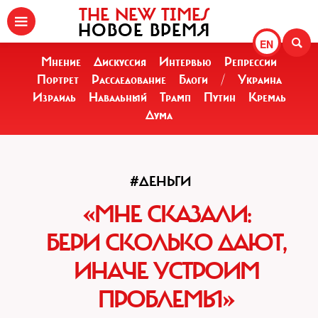
THE NEW TIMES
НОВОЕ ВРЕМЯ
EN
Мнение
Дискуссия
Интервью
Репрессии
Портрет
Расследование
Блоги
/
Украина
Израиль
Навальный
Трамп
Путин
Кремль
Дума
#ДЕНЬГИ
«МНЕ СКАЗАЛИ:
БЕРИ СКОЛЬКО ДАЮТ,
ИНАЧЕ УСТРОИМ
ПРОБЛЕМЫ»