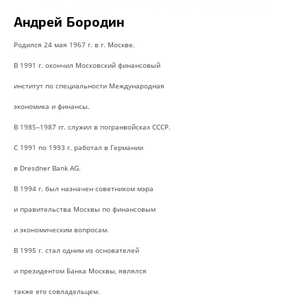
Андрей Бородин
Родился 24 мая 1967 г. в г. Москве.
В 1991 г. окончил Московский финансовый
институт по специальности Международная
экономика и финансы.
В 1985–1987 гг. служил в погранвойсках СССР.
С 1991 по 1993 г. работал в Германии
в Dresdner Bank AG.
В 1994 г. был назначен советником мэра
и правительства Москвы по финансовым
и экономическим вопросам.
В 1995 г. стал одним из основателей
и президентом Банка Москвы, являлся
также его совладельцем.