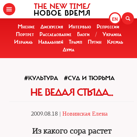
THE NEW TIMES
НОВОЕ ВРЕМЯ
EN
Мнение
Дискуссия
Интервью
Репрессии
Портрет
Расследование
Блоги
/
Украина
Израиль
Навальный
Трамп
Путин
Кремль
Дума
#КУЛЬТУРА
#СУД И ТЮРЬМА
НЕ ВЕДАЯ СТЫДА...
2009.08.18 |
Новинская Елена
Из какого сора растет