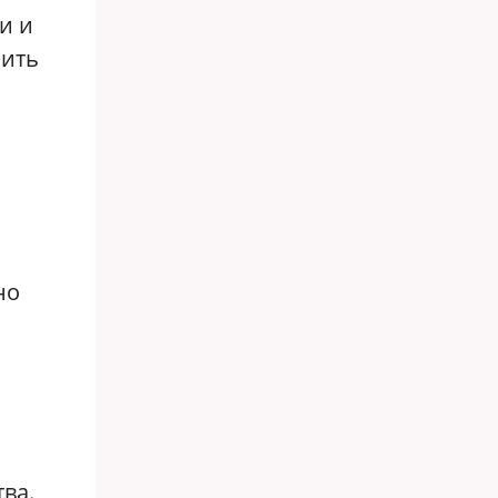
и и
пить
но
ва.