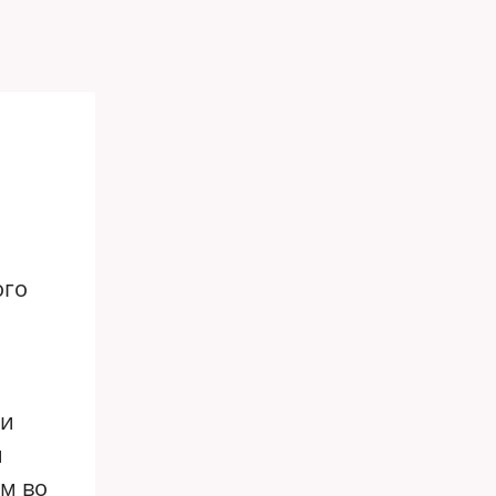
ого
ли
и
-м во