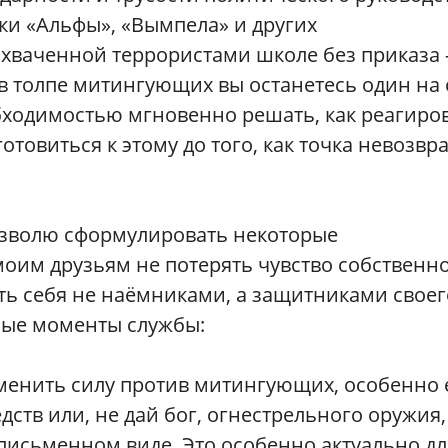
и «Альфы», «Вымпела» и других
ахваченной террористами школе без приказа
я в толпе митингующих вы останетесь один на
бходимостью мгновенно решать, как реагиро
отовиться к этому до того, как точка невозвр
озволю сформулировать некоторые
оим друзьям не потерять чувство собственн
ть себя не наёмниками, а защитниками своег
ные моменты службы:
менить силу против митингующих, особенно 
ств или, не дай бог, огнестрельного оружия,
письменном виде. Это особенно актуально дл