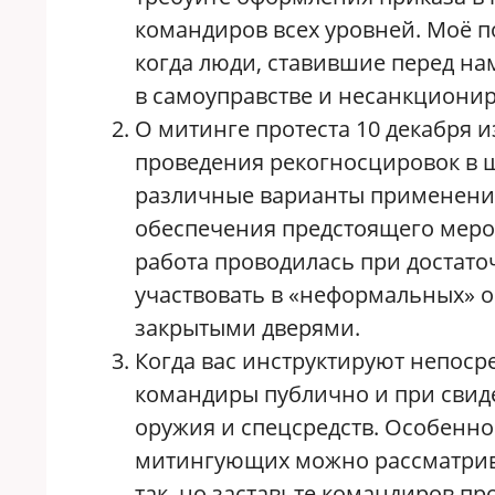
командиров всех уровней. Моё п
когда люди, ставившие перед на
в самоуправстве и несанкциони
О митинге протеста 10 декабря и
проведения рекогносцировок в 
различные варианты применения
обеспечения предстоящего меро
работа проводилась при достато
участвовать в «неформальных» о
закрытыми дверями.
Когда вас инструктируют непоср
командиры публично и при свид
оружия и спецсредств. Особенно
митингующих можно рассматриват
так, но заставьте командиров п