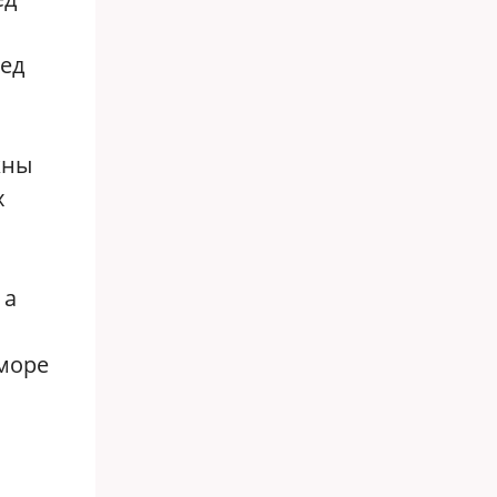
ред
жны
х
 а
 море