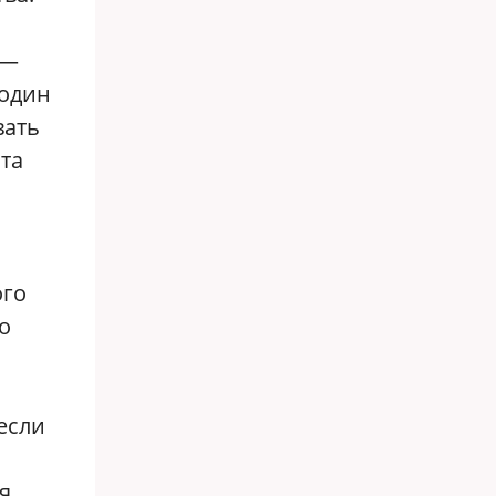
 —
 один
вать
ата
ого
о
если
я