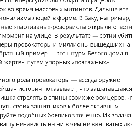
е снайперы убивали солдат и офицеров,
ок во время массовых митингов. Дальше всё
ионализма людей в форме. В Баку, например,
нные «партизаны»-резервисты открыли ответ
от момент на улице. В результате — сотни уби
перы-провокаторы и миллионы вышедших на
братный пример — это штурм Белого дома в 
ой жертвы путём упорных «поэтажных»
 иного рода провокаторы — всегда оружие
ейшая история показывает, что зашатавшаяс
тишка стрелять в спины своих же офицеров, 
нуть своих защитников к более активным
руйте подобных боевиков точечно. Их задач
 вашу ненависть на ни в чём не виноватых лю