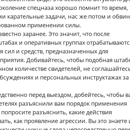
околение спецназа хорошо помнит то время,
ми карательные задачи, нас же потом и обви
рованном применении силы.
звестно заранее. Это значит, что после
штабах и оперативных группах отрабатываютс
 сил и средств, предназначенных для
приятия. Добивайтесь, чтобы подобная штаб
чном количестве свидетелей, не соглашайтес
бсуждениях и персональных инструктажах за
едственно перед выездом, добейтесь, чтобы 
етелях разъяснили вам порядок применения
 попросите разъяснить, какие действия
ь, как проявление агрессии. Вы это знаете 
роизнести нужные слова непосредственно пер