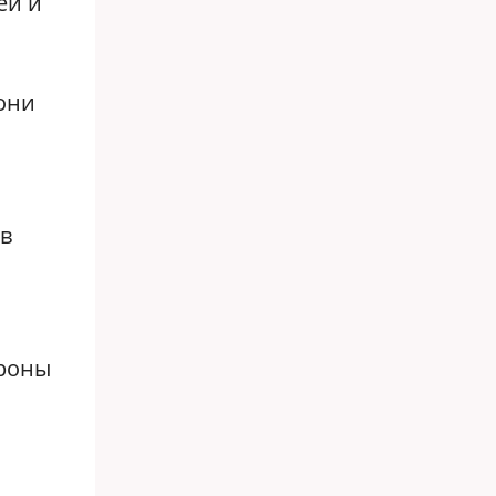
ей и
они
н
в
ороны