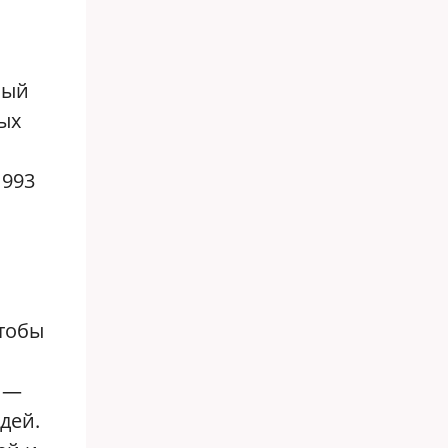
ный
тых
1993
я
чтобы
а —
дей.