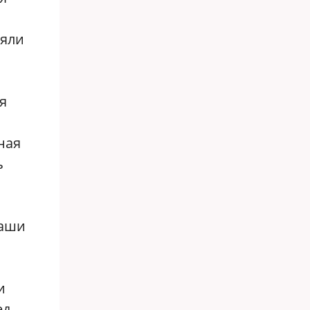
няли
я
ная
ь
ваши
и
ед