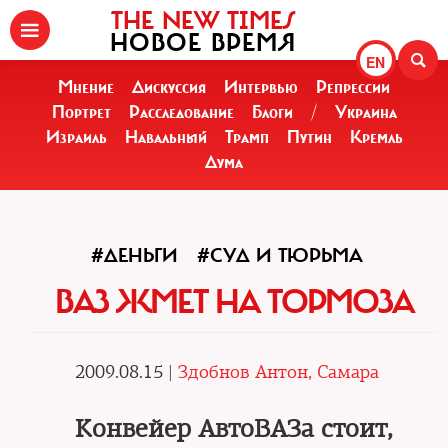
THE NEW TIMES
НОВОЕ ВРЕМЯ
EN
Мнение
Дискуссия
Интервью
Репрессии
Портрет
Расследование
Блоги
/
Украина
Израиль
Навальный
Трамп
Путин
Кремль
Дума
#ДЕНЬГИ
#СУД И ТЮРЬМА
ВАЗ ЖМЕТ НА ТОРМОЗА
2009.08.15 |
Здобнов Антон, Самара
Конвейер АвтоВАЗа стоит,