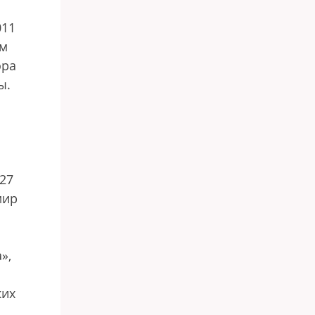
011
ам
ора
ы.
 27
мир
»,
ких