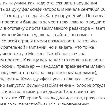
 их научили, как надо отслеживать нарушения
ть за руку фальсификаторов. В начале сентября 2
 «Газета.ру» создали «Карту нарушений». По слов
 проекта и бывшего заместителя главного редакт
 в отставку с поста замглавного редактора «Газет
 нарушений» была удалена с сайта.
, она имела
 со всей страны имели возможность не только
ирательной кампании, но и видеть, что то же
дивостока до Москвы. Так «Голос» связал
 протест. К концу кампании это поняла и власть:
 России» премьер — кандидат в президенты Влади
н их деликатно называл «грантополучателями»),
ударств». Команду «фас» услышали все, кому
чно выпустил фильм-разоблачение «Голос ниоткуда
 с иностранными разведками. Те, кто жил при
но так же КГБ «разоблачал» диссидентов, гражданс
ти в годы перестройки СМИ. Одновременно