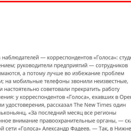
а наблюдателей — корреспондентов «Голоса»: студ
ением; руководители предприятий — сотрудников
нимаются, а потому лучше во избежание проблем
и; на мобильные телефоны звонили неизвестные,
и настоятельно советовали прекратить работу
ления: у корреспондентов «Голоса», ехавших в Оре
и удостоверения, рассказал The New Times один
льконьянц. «За последний месяц все регионы
нное внимание правоохранительные органы, — ск
 сети «Голоса» Александр Фадеев. — Так, в Нижн