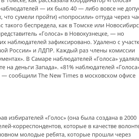
 В Томске, как рассказала координатор «Голоса»
 наблюдателей — их было 40 — либо вовсе не допу
, что сумели пройти) «попросили» оттуда через ча
с такого беспредела, как в Томске или Новосибирс
представитель «Голоса» в Новокузнецке, — но
их наблюдателей зафиксировано. Удалено с участ
ой России» и ЛДПР. Каждый раз члены комиссии
ументах». В Самаре наблюдателей «Голоса» удалял
те на деньги Запада». «81% наблюдателей «Голоса
, — сообщили The New Times в московском офисе
ав избирателей «Голос» (она была создана в 2000
телей-корреспондентов, которые в качестве волонт
сновном молодые ребята, которые прошли через