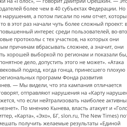
аки на «Голос», — говорит Дмитрий Орешкин. — Эт
юдателей более чем в 40 субъектах Федерации. Но
 нарушения, а потом писали по ним отчет, котор
то в этот раз начали чуть более сложный проект: 
повышенный интерес среди пользователей, во-вто
вые протоколы с тех участков, на которых они
тным причинам вбрасывать сложнее, а значит, они
ать хорошей выборкой по регионам и показали бы,
понятное дело, допустить этого не может». «Атака
вековый подход, когда гонца, принесшего плохую
ь региональных программ Фонда развития
ев. — Мы видели, что эта кампания отличается
оворят, отправляют нарушения на «Карту наруше
ажется, что если нейтрализовать наиболее активны
чезнет». По мнению Кынева, власть атакует и «Голо
ер, «Карта», «Эхо», БГ, slon.ru, The New Times) по
помешать получить желаемые результаты «Единой