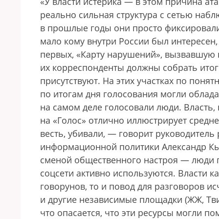
«У власти истерика — в этом причина ат
реально сильная структура с сетью набл
в прошлые годы они просто фиксировали
мало кому внутри России был интересен, 
первых, «Карту нарушений», вызвавшую 
их корреспонденты должны собрать итого
присутствуют. На этих участках по поня
по итогам дня голосования могли облад
на самом деле голосовали люди. Власть, 
на «Голос» отлично иллюстрирует средне
весть, убивали, — говорит руководител
информационной политики Александр Кын
сменой общественного настроя — люди г
соцсети активно используются. Власти к
говорунов, то и повод для разговоров ис
и другие независимые площадки (ЖЖ, Твитт
что опасается, что эти ресурсы могли 