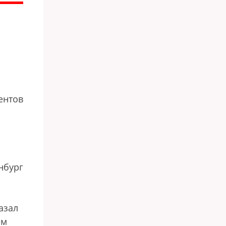
ентов
нбург
азал
ем