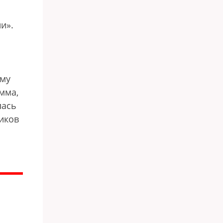
и».
ому
мма,
лась
виков