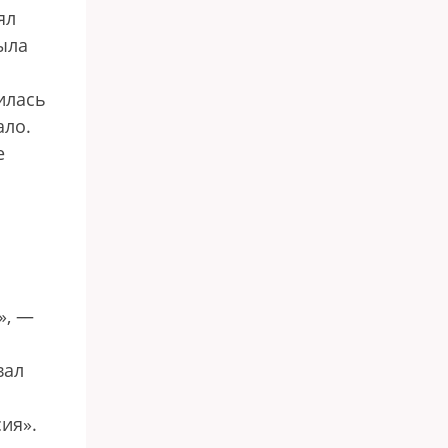
ял
ыла
илась
ало.
е
», —
вал
ия».