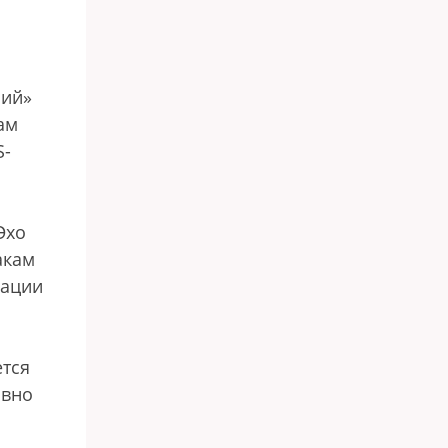
ний»
ам
S-
Эхо
акам
иации
ется
овно