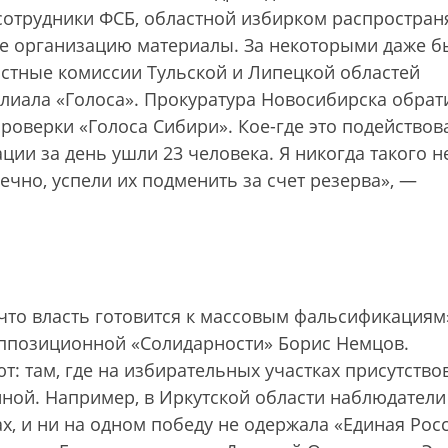
 сотрудники ФСБ, областной избирком распростран
 организацию материалы. За некоторыми даже б
астные комиссии Тульской и Липецкой областей
лиала «Голоса». Прокуратура Новосибирска обрат
оверки «Голоса Сибири». Кое-где это подействов
ции за день ушли 23 человека. Я никогда такого н
ечно, успели их подменить за счет резерва», —
, что власть готовится к массовым фальсификациям
оппозиционной «Солидарности» Борис Немцов.
: там, где на избирательных участках присутство
енной. Например, в Иркутской области наблюдатели
х, и ни на одном победу не одержала «Единая Росс