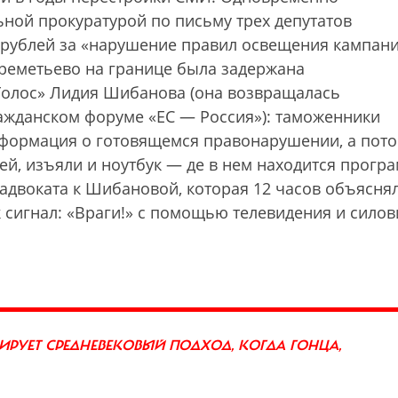
ьной прокуратурой по письму трех депутатов
. рублей за «нарушение правил освещения кампани
ереметьево на границе была задержана
Голос» Лидия Шибанова (она возвращалась
ражданском форуме «ЕС — Россия»): таможенники
информация о готовящемся правонарушении, а пот
й, изъяли и ноутбук — де в нем находится програ
адвоката к Шибановой, которая 12 часов объясня
к сигнал: «Враги!» с помощью телевидения и сило
РУЕТ СРЕДНЕВЕКОВЫЙ ПОДХОД, КОГДА ГОНЦА,
И