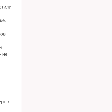
стили
с-
ке,
ков
и
» не
еров