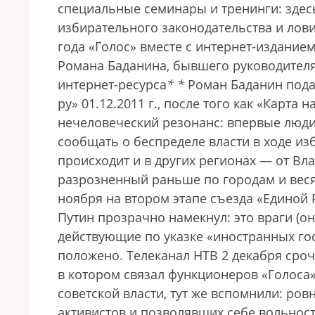
специальные семинары и тренинги: здесь
избирательного законодательства и лови
года «Голос» вместе с интернет-изданием
Романа Баданина, бывшего руководителя
интернет-ресурса
*
*
Роман Баданин подал
ру» 01.12.2011 г., после того как «Карта
нечеловеческий резонанс: впервые люди
сообщать о беспределе власти в ходе изб
происходит и в других регионах — от Вла
разрозненный раньше по городам и весям
ноября на втором этапе съезда «Единой
Путин прозрачно намекнул: это враги (о
действующие по указке «иностранных гос
положено. Телеканал НТВ 2 декабря сро
в котором связал функционеров «Голоса»
советской власти, тут же вспомнили: ров
активистов и позволявших себе вольнос