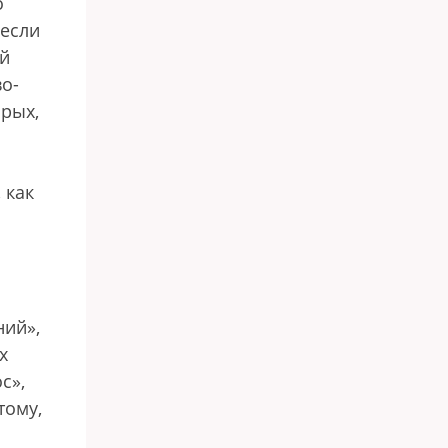
о
 если
ый
во-
рых,
 как
ний»,
х
с»,
тому,