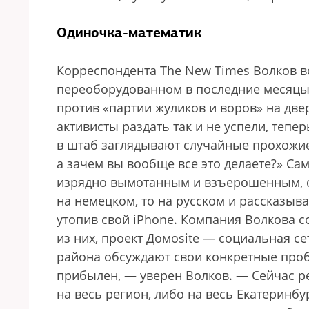
Одиночка-математик
Корреспондента The New Times Волков в
переоборудованном в последние месяцы 
против «партии жуликов и воров» на двер
активисты раздать так и не успели, тепе
в штаб заглядывают случайные прохожие:
а зачем вы вообще все это делаете?» Са
изрядно вымотанным и взъерошенным, он
на немецком, то на русском и рассказывае
утопив свой iPhone. Компания Волкова с
из них, проект Домоsite — социальная се
района обсуждают свои конкретные проб
прибылен, — уверен Волков. — Сейчас р
на весь регион, либо на весь Екатеринб