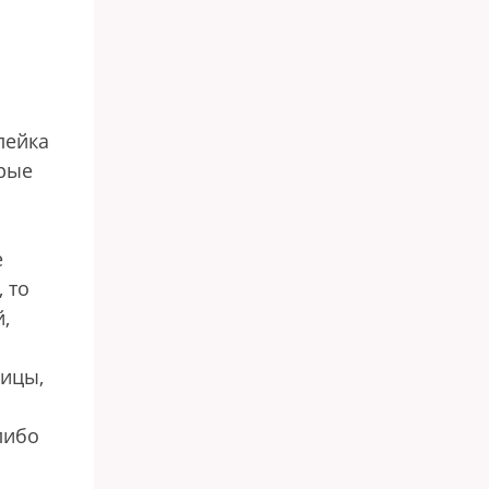
лейка
орые
е
 то
,
лицы,
либо