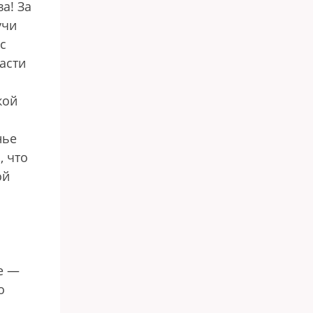
а! За
учи
с
асти
кой
нье
, что
ой
е —
о