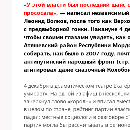
«У этой власти был последний шанс 
прососала»,
— написал независимый 
Леонид Волков, после того как Верх
с предвыборной гонки. Накануне 4 д
чтобы своими глазами увидеть, как 
Атяшевский район Республики Мордо
собирать, как было в 2007 году, почт
антипутинский народный фронт (стр. 
агитировал даже сказочный Колобок 
4 декабря в драматическом театре Екате
умирает». На одной из афиш в нескольки
зачеркнул слово «король» и вписал вмест
в целом по стране, рейтинг партии влас
падал: местные социологи в разговоре с
партия могла бы рассчитывать в регионе