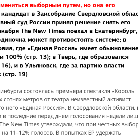
смениться выборным путем, но она его
кандидат в Заксобрание Свердловской обла
овный суд России принял решение снять его
екабря The New Times поехал в Екатеринбург,
одиночка может противостоять системе; в
вия, где «Единая Россия» имеет обыкновени
и 100% (стр. 13); в Тверь, где образовался
16), и в Ульяновск, где за партию власти
(стр. 19)
ринбурга состоялась премьера спектакля «Король
х сотнях метров от театра неизвестный активист
о него «Единая Россия». В Свердловской области, 
ти в последние перед днем голосования недели ли
 The New Times утверждали, что при честных выбо
 на 11–12% голосов. В попытках ЕР удержать