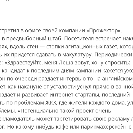
стретил в офисе своей компании «Прожектор»,
в предвыборный штаб. Посетителя встречает нак
ях, вдоль стен — стопки агитационных газет, кот
рь их придется сдавать в макулатуру. Периодически
 «Здравствуйте, меня Леша зовут, хочу спросить:
м кандидат к последним дням кампании кажется уж
 по очереди раздает интервью то на английском,
т, как накануне от усталости уснул прямо в ванной
оздает и развивает интернет-стартапы, последний
ть по проблемам ЖКХ, где жители каждого дома, у
лемы. «Потенциально такой проект очень
екламодатель может таргетировать свою рекламу 
ург. Но какому-нибудь кафе или парикмахерской не