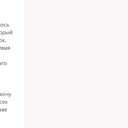
лось
торый
ок,
ивая
это
 хочу
сех
зве