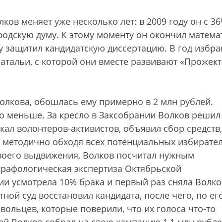
ков меняет уже несколько лет: в 2009 году он с 3
одскую думу. К этому моменту он окончил матема
ду защитил кандидатскую диссертацию. В год избр
Натальи, с которой они вместе развивают «Прожект
олкова, обошлась ему примерно в 2 млн рублей.
 меньше. За кресло в Заксобрании Волков решил
ал волонтеров-активистов, объявил сбор средств,
», методично обходя всех потенциальных избирател
воего выдвижения, Волков посчитал нужным
графологическая экспертиза Октябрьской
и усмотрела 10% брака и первый раз сняла Волко
ной суд восстановил кандидата, после чего, по ег
вольцев, которые поверили, что их голоса что-то