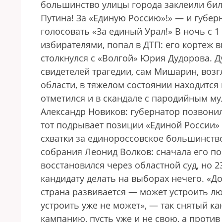
большинство улицы города заклеили бил
Путина! За «Единую Россию»!» — и губе
голосовать «За единый Урал!» В ночь с 1
избирателями, попал в ДТП: его кортеж 
столкнулся с «Волгой» Юрия Дудорова. Д
свидетелей трагедии, сам Мишарин, воз
области, в тяжелом состоянии находится 
отметился и в скандале с пародийным м
Александр Новиков: губернатор позвонил
тот подрывает позиции «Единой России» 
схватки за единороcсовское большинство
собрания Леонид Волков: сначала его по
восстановился через областной суд, но 
кандидату делать на выборах нечего. «Д
страна развивается — может устроить лю
устроить уже не может», — так снятый к
кампанию, пусть уже и не свою, а против