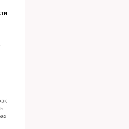
сти
е
как
шь
рах