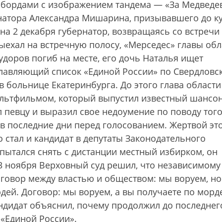
бордами с изображением тандема — «За Медведев
рнатора Александра Мишарина, призывавшего до к
 на 2 декабря губернатор, возвращаясь со встречи 
выехал на встречную полосу, «Мерседес» главы обл
удоров погиб на месте, его дочь Наталья ищет
главляющий список «Единой России» по Свердловс
в больнице Екатеринбурга. До этого глава области
ультфильмом, который выпустил известный шансо
 певцу и выразил свое недоумение по поводу того
в последние дни перед голосованием. Жертвой эт
 стал и кандидат в депутаты Законодательного
пытался снять с дистанции местный избирком, он
23 ноября Верховный суд решил, что независимому
оговор между властью и обществом: мы воруем, но
дей. Договор: мы воруем, а вы получаете по морд
андидат объяснил, почему продолжил до последнег
 «Единой России».