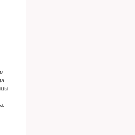
ым
да
яцы
а,