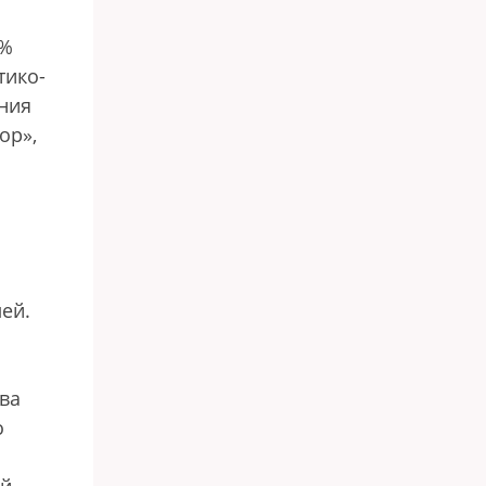
6%
тико-
ания
ор»,
ей.
ва
о