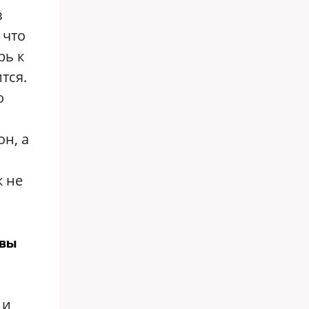
в
 что
рь к
тся.
о
он, а
к не
 вы
 и