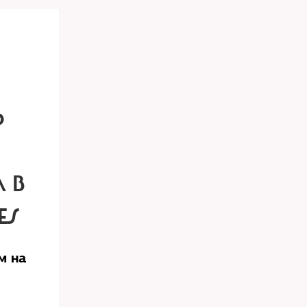
Ь
 В
ES
м на