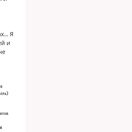
... Я
ей и
не
 в
ьера)
антов
ой