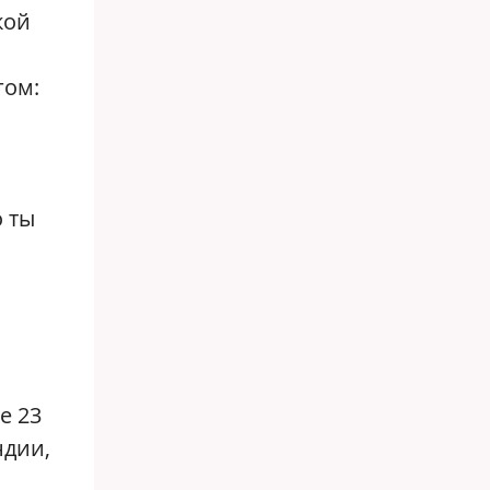
кой
гом:
о ты
е 23
ндии,