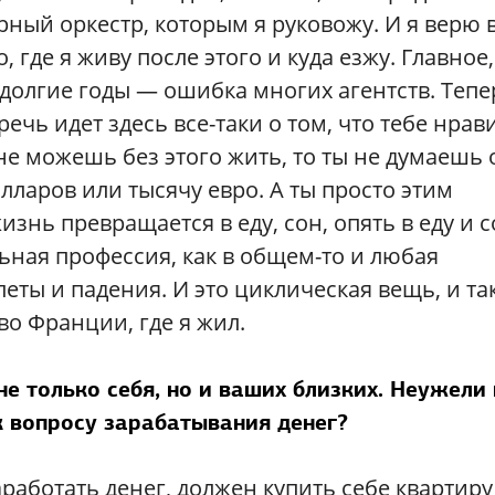
рный оркестр, которым я руковожу. И я верю 
де я живу после этого и куда езжу. Главное,
е долгие годы — ошибка многих агентств. Тепе
речь идет здесь все-таки о том, что тебе нрави
 не можешь без этого жить, то ты не думаешь 
лларов или тысячу евро. А ты просто этим
знь превращается в еду, сон, опять в еду и с
ьная профессия, как в общем-то и любая
леты и падения. И это циклическая вещь, и та
 во Франции, где я жил.
не только себя, но и ваших близких. Неужели
к вопросу зарабатывания денег?
работать денег, должен купить себе квартиру