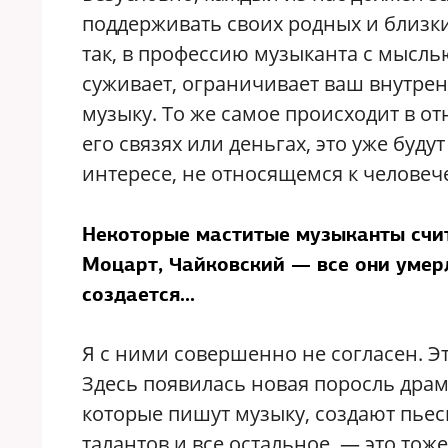
поддерживать своих родных и близких
так, в профессию музыканта с мыслью
суживает, ограничивает ваш внутрен
музыку. То же самое происходит в от
его связях или деньгах, это уже бу
интересе, не относящемся к человеч
Некоторые маститые музыканты счита
Моцарт, Чайковский — все они умерл
создается...
Я с ними совершенно не согласен. Э
Здесь появилась новая поросль драм
которые пишут музыку, создают пьесы
талантов и все остальное, — это тож