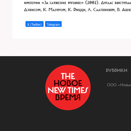
империи «За служение музыке» (2002). Дуглас выступал
Дэвисом, К. Мазуром, К. Рицци, Л. Слаткиным, В. Ашк
X (Twitter)
Telegram
a
РУБРИКИ
ООО «Новые