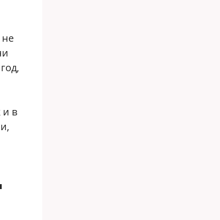
 не
ни
год,
 и в
и,
ы