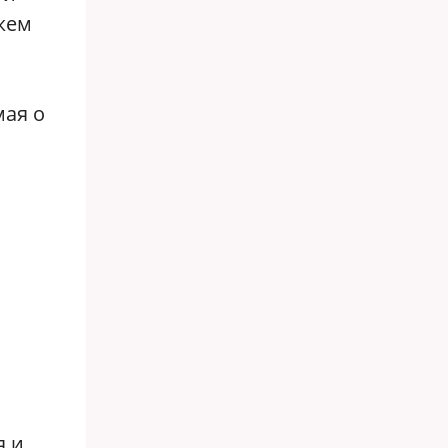
ажем
мая о
я и