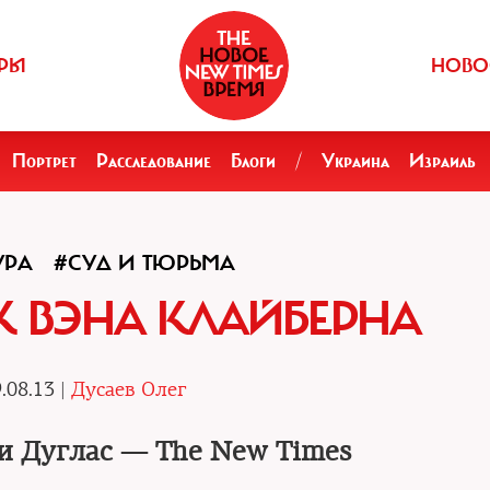
РЫ
НОВО
Портрет
Расследование
Блоги
/
Украина
Израиль
УРА
#СУД И ТЮРЬМА
 ВЭНА КЛАЙБЕРНА
.08.13 |
Дусаев Олег
и Дуглас — The New Times