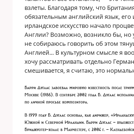
взлеты. Благодаря тому, что Британи
обязательным английский язык, его 
ирландское искусство начало процве
Англии? Возможно, возникло бы, но уж
не собираюсь говорить об этом тяну
Англией... В культурном смысле я во
хочу рассматривать отдельно Герма
смешивается, я считаю, это нормально
Барри Дуглас
завоевал мировую известность после три
Москве (1986). В сентябре 2002 года Б. Дуглас исполн
по личной просьбе композитора.
В 1999 году Б. Дуглас основал, как дирижер, «Ирландс
Южной и Северной Ирландии. Барри Дуглас — художест
Бриджуотер-холле в Манчестере, с 2004 г. — Клендебой