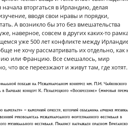
я начала вторгаться в Ирландию, делая
изучение, вводя свои нравы и порядки,
тать. А возникло бы это без вмешательства
е, наверное, совсем в других каких-то рамках
щемся уже 500 лет конфликте между Ирланди
обще не хочу рассматривать их отдельно, как 
нию или Францию. Все смешалось, мир
, что все переезжают и живут там, где хотят.
умфальной победы на Международном конкурсе им. П.И. Чайковского
ил в Варшаве концерт К. Пендерецкого «Воскресение» (мировая прем
кую камерату» — камерный оркестр, который объединил лучших музык
венный руководитель международного фортепианного фестиваля в
ского музыкального фестиваля. Пианист награжден орденом Британск