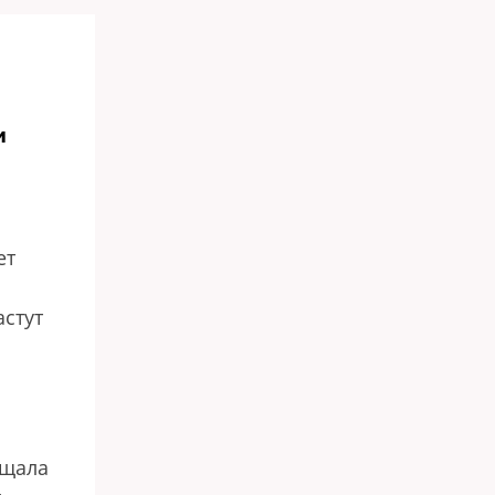
и
ет
астут
ащала