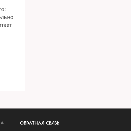
то:
ольно
итает
ЛА
ОБРАТНАЯ СВЯЗЬ