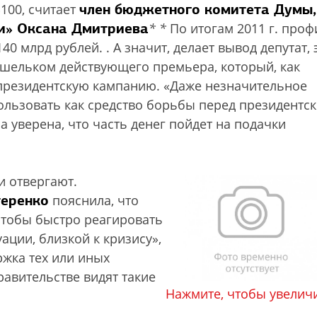
член бюджетного комитета Думы,
100, считает
и» Оксана Дмитриева
*
*
По итогам 2011 г. проф
140 млрд рублей.
. А значит, делает вывод депутат, 
шельком действующего премьера, который, как
и президентскую кампанию. «Даже незначительное
льзовать как средство борьбы перед президентс
 уверена, что часть денег пойдет на подачки
и отвергают.
теренко
пояснила, что
чтобы быстро реагировать
ации, близкой к кризису»,
ржка тех или иных
равительстве видят такие
Нажмите, чтобы увелич