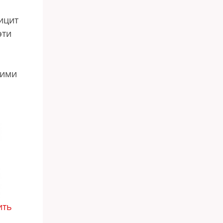
ицит
эти
кими
ить