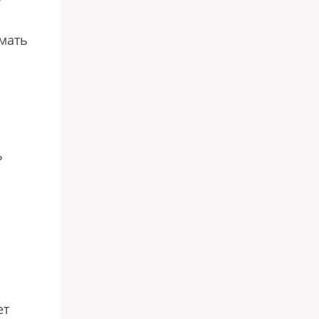
у
мать
ь
ет