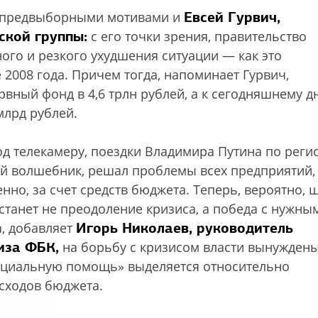
Евсей Гурвич,
 с предвыборными мотивами и
ской группы:
с его точки зрения, правительство
ного и резкого ухудшения ситуации — как это
 2008 года. Причем тогда, напоминает Гурвич,
вный фонд в 4,6 трлн рублей, а к сегодняшнему д
млрд рублей.
д телекамеру, поездки Владимира Путина по реги
рый волшебник, решал проблемы всех предприятий,
енно, за счет средств бюджета. Теперь, вероятно, 
станет не преодоление кризиса, а победа с нужны
Игорь Николаев, руководитель
а, добавляет
иза ФБК,
на борьбу с кризисом власти вынужден
социальную помощь» выделяется относительно
сходов бюджета.