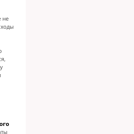
 не
сходы
о
я,
у
и
ого
аты