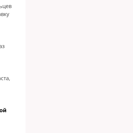
льцев
авку
аз
ста,
ой