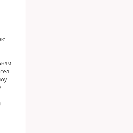
ню
онам
 сел
шоу
м
ы