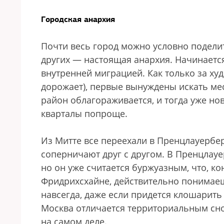
Городская анархия
Почти весь город можно условно поделит
других — настоящая анархия. Начинается
внутренней миграцией. Как только за ху
дорожает), первые вынуждены искать мес
район облагораживается, и тогда уже но
кварталы попроще.
Из Митте все переехали в Пренцлауербе
соперничают друг с другом. В Пренцлауе
но он уже считается буржуазным, что, к
Фридрихсхайне, действительно понимаешь
навсегда, даже если придется клошарить 
Москва отличается территориальным сноб
на самом деле.