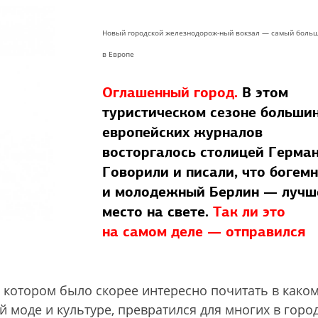
Новый городской железнодорож-ный вокзал — самый боль
в Европе
Оглашенный город.
В этом
туристическом сезоне больши
европейских журналов
восторгалось столицей Герман
Говорили и писали, что богем
и молодежный Берлин — лучш
место на свете.
Так ли это
на самом деле — отправился
о котором было скорее интересно почитать в каком
 моде и культуре, превратился для многих в горо