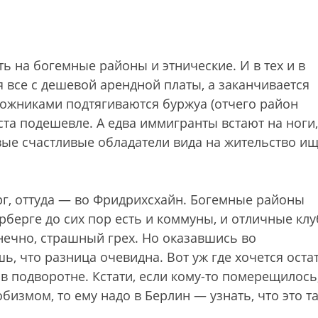
ь на богемные районы и этнические. И в тех и в
 все с дешевой арендной платы, а заканчивается
дожниками подтягиваются буржуа (отчего район
та подешевле. А едва иммигранты встают на ноги,
вые счастливые обладатели вида на жительство ищ
рг, оттуда — во Фридрихсхайн. Богемные районы
рберге до сих пор есть и коммуны, и отличные клу
онечно, страшный грех. Но оказавшись во
, что разница очевидна. Вот уж где хочется оста
в подворотне. Кстати, если кому-то померещилось
измом, то ему надо в Берлин — узнать, что это т