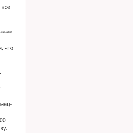
 все
ожниками
м, что
.
т
емец-
200
зу.