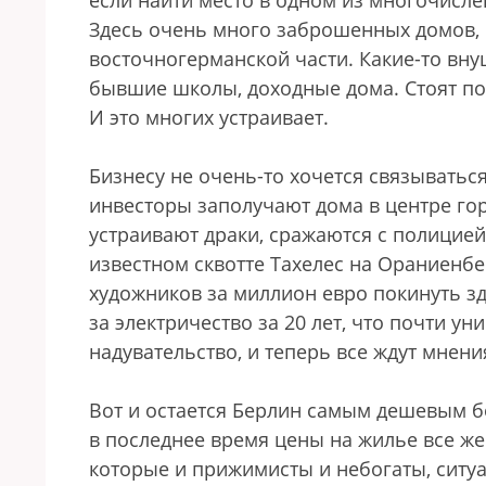
если найти место в одном из многочисл
Здесь очень много заброшенных домов,
восточногерманской части. Какие-то вн
бывшие школы, доходные дома. Стоят по
И это многих устраивает.
Бизнесу не очень-то хочется связываться
инвесторы заполучают дома в центре гор
устраивают драки, сражаются с полицией
известном сквотте Тахелес на Ораниенб
художников за миллион евро покинуть зд
за электричество за 20 лет, что почти у
надувательство, и теперь все ждут мнен
Вот и остается Берлин самым дешевым б
в последнее время цены на жилье все же 
которые и прижимисты и небогаты, ситуа