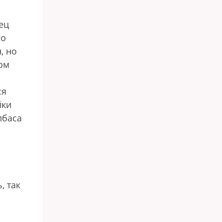
ец
го
, но
ом
ся
йки
лбаса
, так