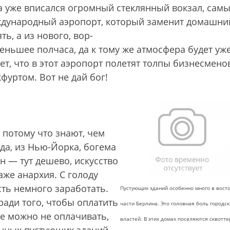
а уже вписался огромный стеклянный вокзал, сам
еждународный аэропорт, который заменит домашни
ть, а из нового, вор-
еньшее полчаса, да к тому же атмосфера будет уж
т, что в этот аэропорт полетят толпы бизнесмено
фуртом. Вот не дай бог!
 потому что знают, чем
уда, из Нью-Йорка, богема
н — тут дешево, искусство
аже анархия. С голоду
ть немного заработать.
Пустующих зданий особенно много в вост
ради того, чтобы оплатить
части Берлина. Это головная боль городск
ще можно не оплачивать,
властей. В этих домах поселяются сквотте