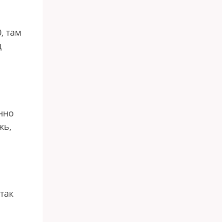
, там
ц
нно
жь,
так