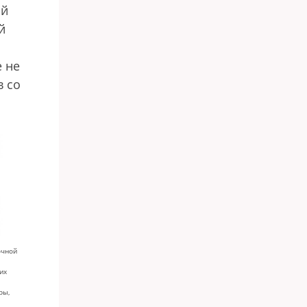
ый
й
е не
в со
очной
их
ры,