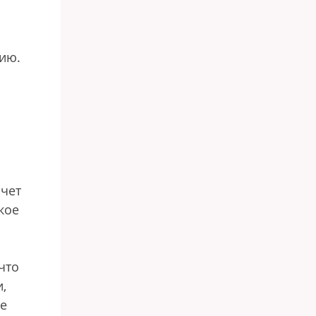
ию.
счет
кое
что
,
ге