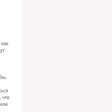
 как
ут
бы,
ться
, что
акое