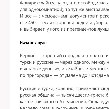
Фридрихсхайн узнают, что освободилась 
для однокомнатной), то тут же выстраива
И все — с чемоданами документов и реком
все 450 — если с горячей водой и уборко
и выбирает, у кого из претендентов лучш
Начать с нуля
Берлин — хороший город для тех, кто на
турки и русские — через одного. Между 
и «старые деньги», и китайцы, и местные
по пригородам — от Далема до Потсдама,
Русские и турки, конечно, приезжают с
русская община — тысяч двести-триста б
как нет никакого объединения. Сюда едут
надоело дома, и художники, и журналис