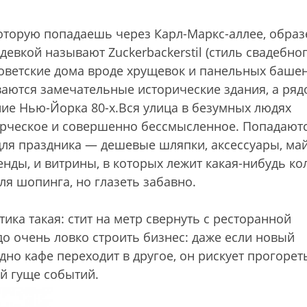
оторую попадаешь через Карл-Маркс-аллее, образ
здевкой называют Zuckerbackerstil (стиль свадебно
советские дома вроде хрущевок и панельных башен
ваются замечательные исторические здания, а ряд
ие Нью-Йорка 80-х.Вся улица в безумных людях
ворческое и совершенно бессмысленное. Попадают
для праздника — дешевые шляпки, аксессуары, ма
нды, и витрины, в которых лежит какая-нибудь ко
для шопинга, но глазеть забавно.
ика такая: стит на метр свернуть с ресторанной
до очень ловко строить бизнес: даже если новый
дно кафе переходит в другое, он рискует прогореть
й гуще событий.