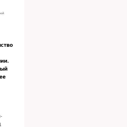
шой
нство
ии.
ный
ее
-
д