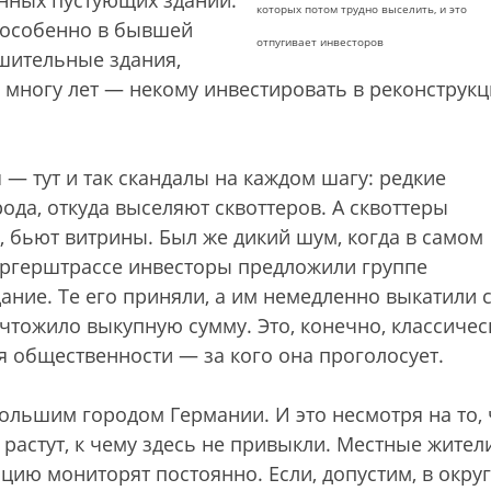
енных пустующих зданий.
которых потом трудно выселить, и это
 особенно в бывшей
отпугивает инвесторов
ушительные здания,
 многу лет — некому инвестировать в реконструкц
 — тут и так скандалы на каждом шагу: редкие
ода, откуда выселяют сквоттеров. А сквоттеры
, бьют витрины. Был же дикий шум, когда в самом
ергерштрассе инвесторы предложили группе
ание. Те его приняли, а им немедленно выкатили 
ничтожило выкупную сумму. Это, конечно, классичес
ия общественности — за кого она проголосует.
ольшим городом Германии. И это несмотря на то, 
растут, к чему здесь не привыкли. Местные жители
цию мониторят постоянно. Если, допустим, в окру