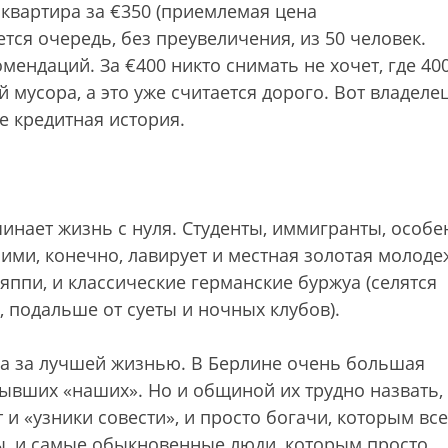
квартира за €350 (приемлемая цена
ется очередь, без преувеличения, из 50 человек.
ендаций. За €400 никто снимать не хочет, где 400
й мусора, а это уже считается дорого. Вот владеле
е кредитная история.
чинает жизнь с нуля. Студенты, иммигранты, особе
ними, конечно, лавирует и местная золотая молоде
 яппи, и классические германские буржуа (селятся
 подальше от суеты и ночных клубов).
юда за лучшей жизнью. В Берлине очень большая
ывших «наших». Но и общиной их трудно назвать, 
 и «узники совести», и просто богачи, которым все
ты, и самые обыкновенные люди, которым просто