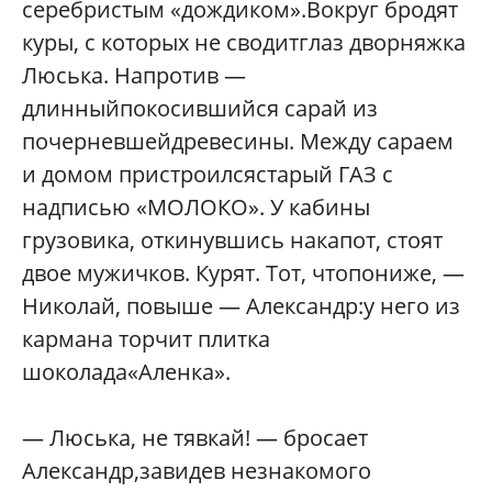
серебристым «дождиком».Вокруг бродят
куры, с которых не сводитглаз дворняжка
Люська. Напротив —
длинныйпокосившийся сарай из
почерневшейдревесины. Между сараем
и домом пристроилсястарый ГАЗ с
надписью «МОЛОКО». У кабины
грузовика, откинувшись накапот, стоят
двое мужичков. Курят. Тот, чтопониже, —
Николай, повыше — Александр:у него из
кармана торчит плитка
шоколада«Аленка».
— Люська, не тявкай! — бросает
Александр,завидев незнакомого