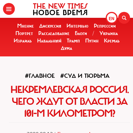
THE NEW TIMES
НОВОЕ ВРЕМЯ
EN
Мнение
Дискуссия
Интервью
Репрессии
Портрет
Расследование
Блоги
/
Украина
Израиль
Навальный
Трамп
Путин
Кремль
Дума
#ГЛАВНОЕ
#СУД И ТЮРЬМА
НЕКРЕМЛЕВСКАЯ РОССИЯ.
ЧЕГО ЖДУТ ОТ ВЛАСТИ ЗА
101-М КИЛОМЕТРОМ?