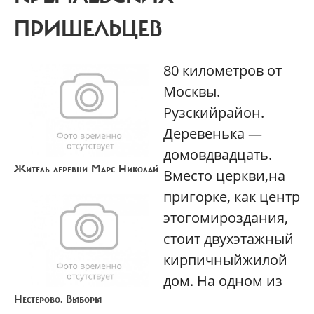
ПРИШЕЛЬЦЕВ
80 километров от
Москвы.
Рузскийрайон.
Деревенька —
домовдвадцать.
Житель деревни Марс Николай
Вместо церкви,на
пригорке, как центр
этогомироздания,
стоит двухэтажный
кирпичныйжилой
дом. На одном из
Нестерово. Выборы