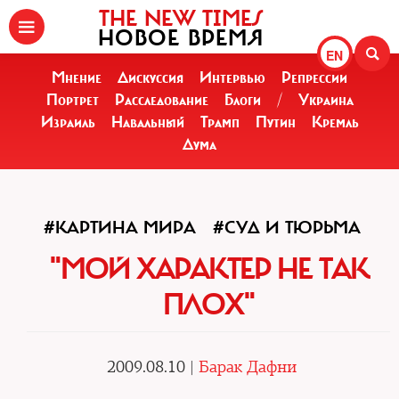
THE NEW TIMES
НОВОЕ ВРЕМЯ
EN
Мнение
Дискуссия
Интервью
Репрессии
Портрет
Расследование
Блоги
/
Украина
Израиль
Навальный
Трамп
Путин
Кремль
Дума
#КАРТИНА МИРА
#СУД И ТЮРЬМА
"МОЙ ХАРАКТЕР НЕ ТАК
ПЛОХ"
2009.08.10 |
Барак Дафни