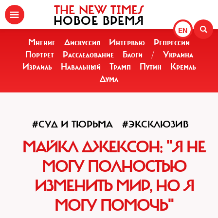
THE NEW TIMES
НОВОЕ ВРЕМЯ
EN
Мнение
Дискуссия
Интервью
Репрессии
Портрет
Расследование
Блоги
/
Украина
Израиль
Навальный
Трамп
Путин
Кремль
Дума
#СУД И ТЮРЬМА
#ЭКСКЛЮЗИВ
МАЙКЛ ДЖЕКСОН: "Я НЕ
МОГУ ПОЛНОСТЬЮ
ИЗМЕНИТЬ МИР, НО Я
МОГУ ПОМОЧЬ"