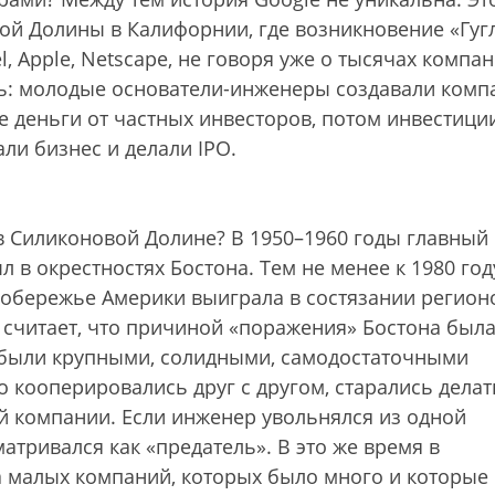
ой Долины в Калифорнии, где возникновение «Гуг
l, Apple, Netscape, не говоря уже о тысячах компа
ь: молодые основатели-инженеры создавали ком
е деньги от частных инвесторов, потом инвестици
ли бизнес и делали IPO.
в Силиконовой Долине? В 1950–1960 годы главный
в окрестностях Бостона. Тем не менее к 1980 год
побережье Америки выиграла в состязании регион
 считает, что причиной «поражения» Бостона был
 были крупными, солидными, самодостаточными
кооперировались друг с другом, старались делат
й компании. Если инженер увольнялся из одной
атривался как «предатель». В это же время в
 малых компаний, которых было много и которые