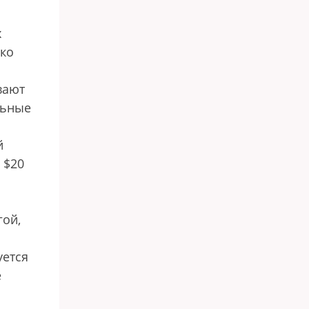
х
ко
вают
льные
й
 $20
гой,
уется
е