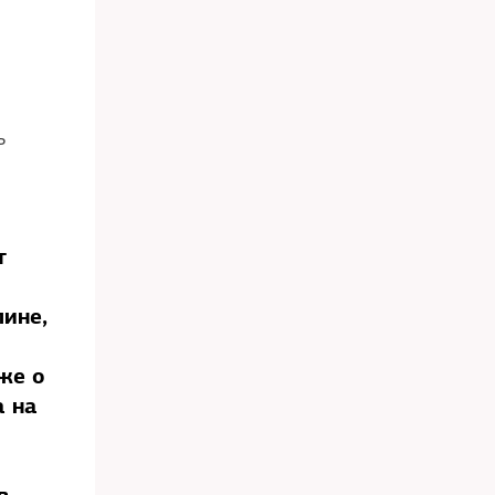
ь
т
ине,
же о
а на
в