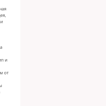
ная
ея,
 и
ла
ип и
м от
и
ы
в