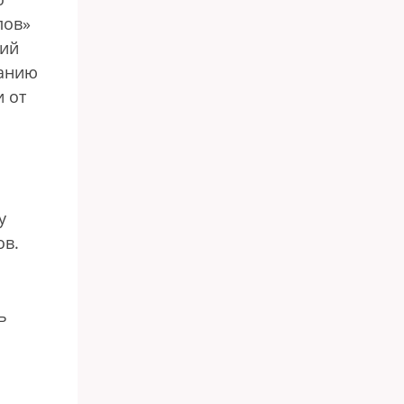
лов»
ний
панию
и от
у
ов.
а
ь