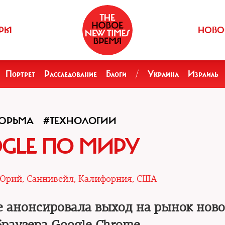
РЫ
НОВО
Портрет
Расследование
Блоги
/
Украина
Израиль
ТЮРЬМА
#ТЕХНОЛОГИИ
GLE ПО МИРУ
Юрий, Саннивейл, Калифорния, США
 анонсировала выход на рынок ново