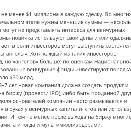
не менее $1 миллиона в каждую сделку. Во многи
начальном этапе нужны меньшие суммы — несколь
 могут не представлять интереса для венчурных
ирмы-новичка используют свои деньги или одалжи
атает, в роли инвесторов могут выступить состояте
ы-ангелы». Хотя каждый из таких инвесторов
, но «ангелов» больше: по оценкам Национально
изованные венчурные фонды инвестируют порядка
оло $30 млрд.
–7 лет новая компания должна создать продукт и
а биржу (провести IPO), либо быть проданной дру
 доля основателей компании часто размывается и
я в руках у венчурных капитали- стов или использ
ии. И тем не менее после выхода на биржу многи
ами, а иногда и мультимиллиардерами.