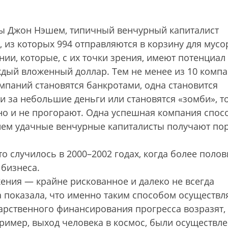
ны Джон Нэшем, типичный венчурный капиталист
, из которых 994 отправляются в корзину для мусо
и, которые, с их точки зрения, имеют потенциал 
ждый вложенный доллар. Тем не менее из 10 компа
мпаний становятся банкротами, одна становится
 за небольшие деньги или становятся «зомби», то
 но и не прогорают. Одна успешная компания спос
днем удачные венчурные капиталисты получают по
то случилось в 2000–2002 годах, когда более поло
бизнеса.
ения — крайне рискованное и далеко не всегда
 показала, что именно таким способом осуществл
арственного финансирования прогресса возразят,
пример, выход человека в космос, были осуществл