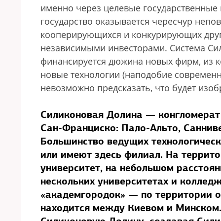
именно через целевые государственные п
государство оказывается чересчур непо
кооперирующихся и конкурирующих друг
независимыми инвесторами. Система Си
финансируется дюжина новых фирм, из к
новые технологии (наподобие современно
невозможно предсказать, что будет изоб
Силиконовая Долина — конгломерат 
Сан-Франциско: Пало-Альто, Санниве
Большинство ведущих технологическ
или имеют здесь филиал. На террит
университет, на небольшом расстоян
нескольких университетах и коллед
«академгородок» — по территории о
находится между Киевом и Минском.
Силиконовую Долину, создавая Сили