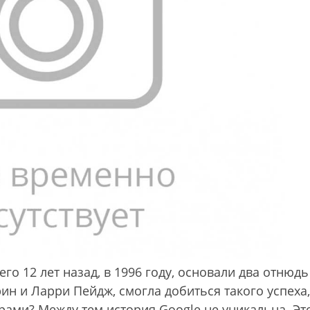
го 12 лет назад, в 1996 году, основали два отнюдь
ин и Ларри Пейдж, смогла добиться такого успеха,
рами? Между тем история Google не уникальна. Эт