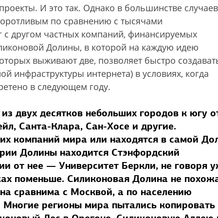
роекты. И это так. Однако в большинстве случаев
воротливым по сравнению с тысячами
 с другом частных компаний, финансируемых
ликоновой Долины, в которой на каждую идею
оторых выживают две, позволяет быстро создават
й инфраструктуры интернета) в условиях, когда
ретено в следующем году.
из двух десятков небольших городов к югу о
йл, Санта-Клара, Сан-Хосе и другие.
их компаний мира или находятся в самой Дол
ории Долины находится Стэнфордский
ии от нее — Университет Беркли, не говоря у
жах поменьше. Силиконовая Долина не похож
на сравнима с Москвой, а по населению
 Многие регионы мира пытались копировать
коновый Лес в Орегоне, Силиконовую Аллею 