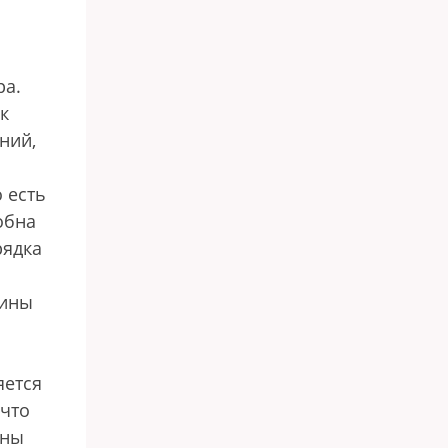
ра.
к
ний,
 есть
обна
рядка
вины
яется
 что
ены