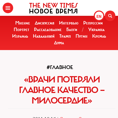
THE NEW TIMES
НОВОЕ ВРЕМЯ
EN
Мнение
Дискуссия
Интервью
Репрессии
Портрет
Расследование
Блоги
/
Украина
Израиль
Навальный
Трамп
Путин
Кремль
Дума
#ГЛАВНОЕ
«ВРАЧИ ПОТЕРЯЛИ
ГЛАВНОЕ КАЧЕСТВО —
МИЛОСЕРДИЕ»