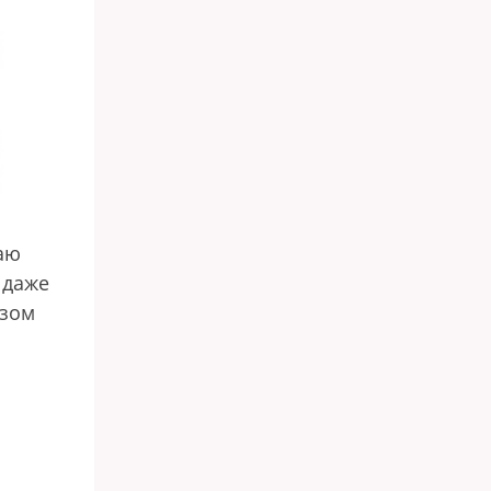
таю
 даже
азом
 —