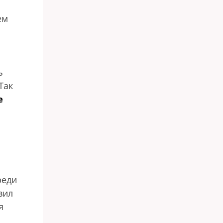
ем
ь
Так
е
реди
вил
я