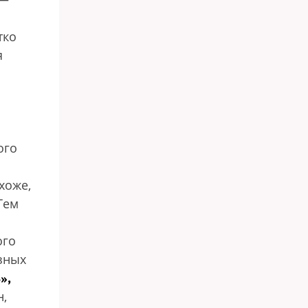
тко
я
ого
хоже,
Тем
ого
зных
»,
н,