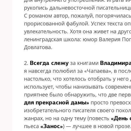
рукопись дальневосточной писательни
С романом автор, пожалуй, погорячилась
прорисованной фабулой. Успех текста оп
увлекательность. Хотя она живет на друг
ленинградская школа: юмор Валерия Попо
Довлатова.
Всегда слежу
Владимир
2.
за книгами
я навсегда полюбил за «Чапаева», в пос
настолько, что хотелось отобрать у нег
использует, чтобы нанизывать совреме
приятнее было обнаружить, что две перв
для прекрасной дамы»
просто превосх
изобретательного писателя своего поко
«День 
жанрах, но на одну тему (повесть
«Занос»
пьеса
) — лучшее в новой прозе