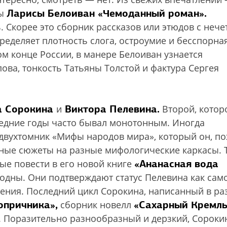
Ларисы Белоиван «Чемоданный роман».
цы
. Скорее это сборник рассказов или этюдов с нече
ределяет плотность слога, остроумие и бесспорна
ом конце России, в манере Белоиван узнается
ва, тонкость Татьяны Толстой и фактура Сергея
а Сорокина
Виктора Пелевина.
и
Второй, котор
ледние годы часто бывал монотонным. Иногда
о двухтомник «Мифы народов мира», который он, по
нные сюжеты на разные мифологические каркасы. 
«Ананасная вода
ые повести в его новой книге
одны. Они подтверждают статус Пелевина как сам
ления. Последний цикл Сорокина, написанный в ра
опричника»,
«Сахарный Кремль
сборник новелл
. Поразительно разнообразный и дерзкий, Сороки