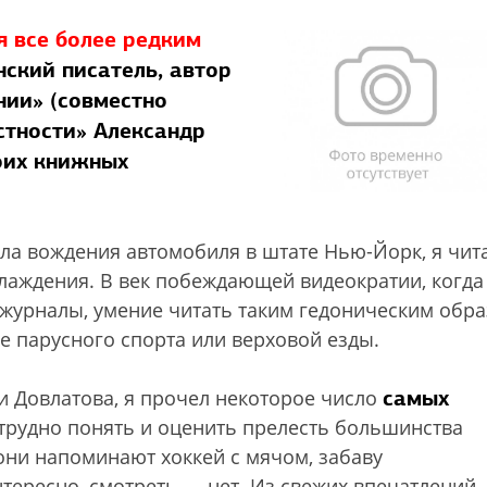
я все более редким
ский писатель, автор
нии» (совместно
стности» Александр
оих книжных
вила вождения автомобиля в штате Нью-Йорк, я чи
слаждения. В век побеждающей видеократии, когда
 журналы, умение читать таким гедоническим обр
де парусного спорта или верховой езды.
самых
и Довлатова, я прочел некоторое число
трудно понять и оценить прелесть большинства
они напоминают хоккей с мячом, забаву
нтересно, смотреть — нет. Из свежих впечатлений