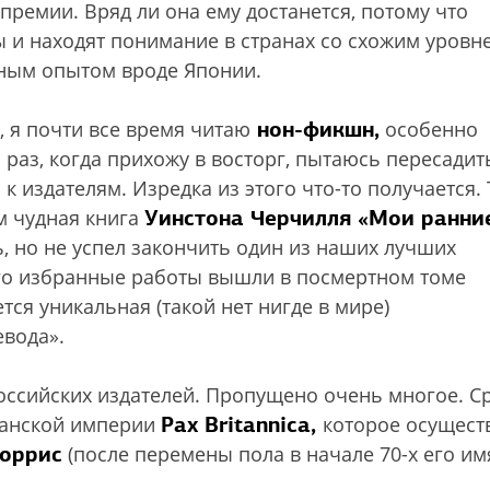
премии. Вряд ли она ему достанется, потому что
ы и находят понимание в странах со схожим уровн
рным опытом вроде Японии.
нон-фикшн,
 я почти все время читаю
особенно
раз, когда прихожу в восторг, пытаюсь пересадит
 к издателям. Изредка из этого что-то получается. 
Уинстона Черчилля «Мои ранни
м чудная книга
, но не успел закончить один из наших лучших
о избранные работы вышли в посмертном томе
ся уникальная (такой нет нигде в мире)
вода».
оссийских издателей. Пропущено очень многое. С
Pax Britannica,
танской империи
которое осущест
оррис
(после перемены пола в начале 70-х его им