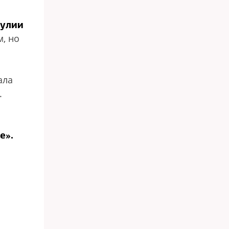
улии
, но
ала
.
е».