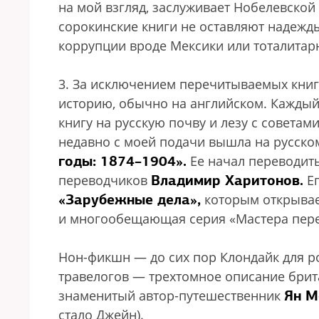
на мой взгляд, заслуживает Нобелевской 
сорокинские книги не оставляют надежд
коррупции вроде Мексики или тоталита
3. За исключением перечитываемых книг,
историю, обычно на английском. Каждый 
книгу на русскую почву и лезу с советами
недавно с моей подачи вышла на русско
годы: 1874–1904».
Ее начал переводить
Владимир Харитонов.
переводчиков
Ег
«Зарубежные дела»,
которым открывает
и многообещающая серия «Мастера пере
Нон-фикшн — до сих пор Клондайк для р
травелогов — трехтомное описание бри
Ян М
знаменитый автор-путешественник
стало Джейн).