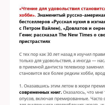
«Чтение для удовольствия становитс
хобби».
Знаменитый русско-американ
бестселлеров «Русская кухня в изгна
с Петром Вайлем), «Довлатов и окре
Генис рассказал The New Times о св
пристрастиях
С тех пор как 30 лет назад я изучил пра
только для удовольствия, а иногда — на
в приемной дантиста телевизор заменил
становится все более редким хобби, вро
1. Оказавшись этим летом в жюри преми
современных книг.
Оказалось, что мне 
опусов, включая премированные. Часто 
для внутреннего употребления: играть и