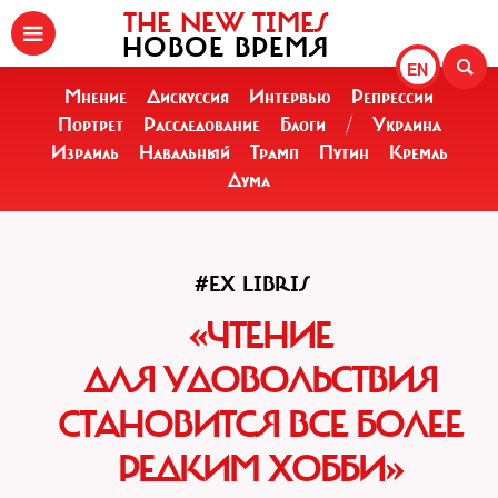
THE NEW TIMES
НОВОЕ ВРЕМЯ
EN
Мнение
Дискуссия
Интервью
Репрессии
Портрет
Расследование
Блоги
/
Украина
Израиль
Навальный
Трамп
Путин
Кремль
Дума
#EX LIBRIS
«ЧТЕНИЕ
ДЛЯ УДОВОЛЬСТВИЯ
СТАНОВИТСЯ ВСЕ БОЛЕЕ
РЕДКИМ ХОББИ»