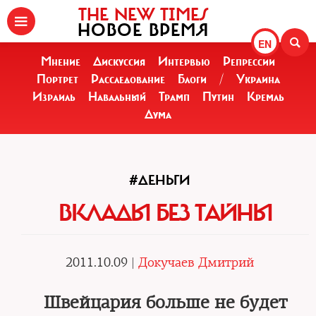
THE NEW TIMES
НОВОЕ ВРЕМЯ
EN
Мнение
Дискуссия
Интервью
Репрессии
Портрет
Расследование
Блоги
/
Украина
Израиль
Навальный
Трамп
Путин
Кремль
Дума
#ДЕНЬГИ
ВКЛАДЫ БЕЗ ТАЙНЫ
2011.10.09 |
Докучаев Дмитрий
Швейцария больше не будет