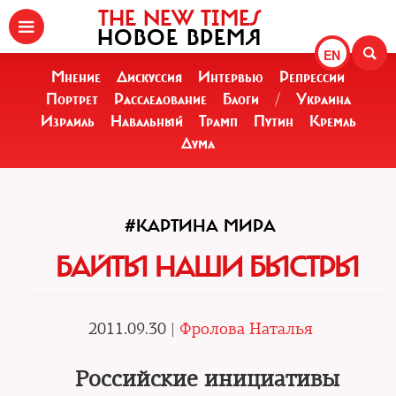
THE NEW TIMES
НОВОЕ ВРЕМЯ
EN
Мнение
Дискуссия
Интервью
Репрессии
Портрет
Расследование
Блоги
/
Украина
Израиль
Навальный
Трамп
Путин
Кремль
Дума
#КАРТИНА МИРА
БАЙТЫ НАШИ БЫСТРЫ
2011.09.30 |
Фролова Наталья
Российские инициативы