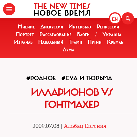
THE NEW TIMES
НОВОЕ ВРЕМЯ
EN
Мнение
Дискуссия
Интервью
Репрессии
Портрет
Расследование
Блоги
/
Украина
Израиль
Навальный
Трамп
Путин
Кремль
Дума
#РОДНОЕ
#СУД И ТЮРЬМА
ИЛЛАРИОНОВ VS
ГОНТМАХЕР
2009.07.08 |
Альбац Евгения