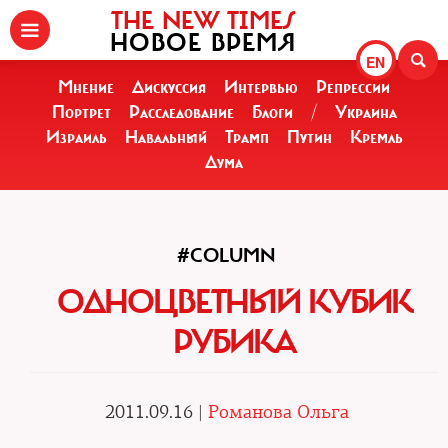
THE NEW TIMES
НОВОЕ ВРЕМЯ
EN
Мнение
Дискуссия
Интервью
Репрессии
Портрет
Расследование
Блоги
/
Украина
Израиль
Навальный
Трамп
Путин
Кремль
Дума
#COLUMN
ОДНОЦВЕТНЫЙ КУБИК
РУБИКА
2011.09.16 |
Романова Ольга