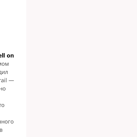
ll on
амом
дил
ail —
но
то
чного
в