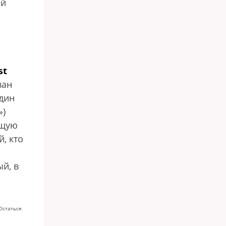
ей
м
st
ван
один
»)
ющую
, кто
й, в
Остаться