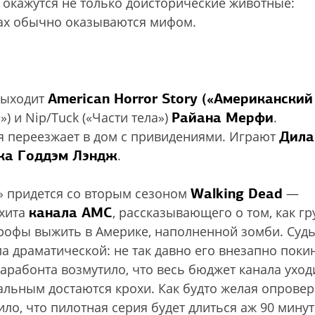
 окажутся не только доисторические животные:
тах обычно оказываются мифом.
American Horror Story («Американский
ыходит
Райана Мерфи
») и Nip/Tuck («Части тела»)
.
Дила
я переезжает в дом с привидениями. Играют
ка Годдэм Лэндж
.
Walking Dead
» придется со вторым сезоном
—
канала АМС
 хита
, рассказывающего о том, как гр
трофы выжить в Америке, наполненной зомби. Суд
а драматической: не так давно его внезапно поки
Дарабонта возмутило, что весь бюджет канала уход
альным достаются крохи. Как будто желая опровер
ло, что пилотная серия будет длиться аж 90 минут