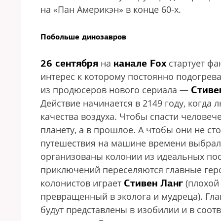
на «Пан Америкэн» в конце 60-х.
Побольше динозавров
26 сентября
канале Fox
на
стартует фа
интерес к которому постоянно подогрева
Стиве
из продюсеров нового сериала —
Действие начинается в 2149 году, когда
качества воздуха. Чтобы спасти человеч
планету, а в прошлое. А чтобы они не с
путешествия на машине времени выбрали
организованы колонии из идеальных посе
приключений переселяются главные гер
Стивен Ланг
колонистов играет
(плохой 
превращенный в эколога и мудреца). Гл
будут представлены в изобилии и в соот