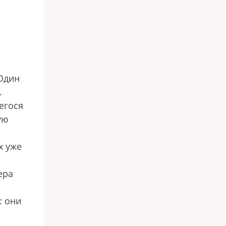
 Один
.
егося
ую
х уже
ера
: они