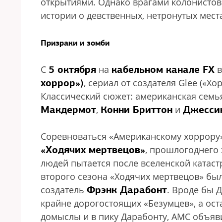
открытиями. Однако врагами колонистов
истории о девственных, нетронутых мес
Призраки и зомби
5 октября
кабельном канале FX
С
на
в
хоррор»)
, сериал от создателя Glee («Хор
Классический сюжет: американская семь
Макдермот
Конни Бриттон
Джесси
,
и
Соревноваться «Американскому хоррору
«Ходячих мертвецов»
, прошлогоднего
людей пытается после вселенской катас
второго сезона «Ходячих мертвецов» был
Фрэнк Дарабонт
создатель
. Вроде бы 
крайне дорогостоящих «Безумцев», а ост
домыслы и в пику Дарабонту, АМС объяви