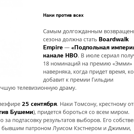
Наки против всех
Самым долгожданным возвращен
Boardwalk
сезона должна стать
Empire
«Подпольная импери
—
канале НВО
. В июле сериал пол
18 номинаций на премию «Эмми» 
наверняка, когда придет время, ко
добавит к премии Гильдии
лучшую телевизионную драму.
25 сентября
елеэфире
. Наки Томсону, крестному от
тив Бушеми
), придется бороться со всем миром.
о за подтасовку результатов выборов. Его собств
го бывшим патроном Луисом Кэстнером и Джимми,