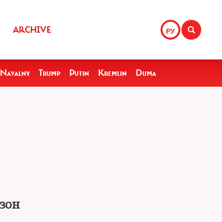
ARCHIVE
РУ
Navalny
Trump
Putin
Kremlin
Duma
зон