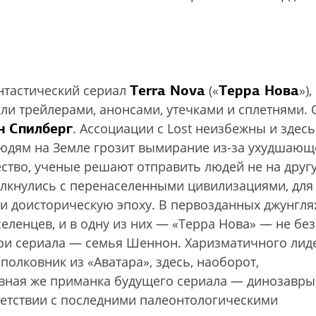
Terra Nova
Терра Нова
нтастический сериал
(«
»),
ли трейлерами, анонсами, утечками и сплетнями.
н Спилберг
. Ассоциации с Lost неизбежны и здесь
 людям на Земле грозит вымирание из-за ухудшающ
ество, ученые решают отправить людей не на друг
толкнулись с перенаселенными цивилизациями, для
 доисторическую эпоху. В первозданных джунгля
ленцев, и в одну из них — «Терра Нова» — не без
ои сериала — семья Шеннон. Харизматичного лид
полковник из «Аватара», здесь, наоборот,
авная же приманка будущего сериала — динозавры
ветствии с последними палеонтологическими