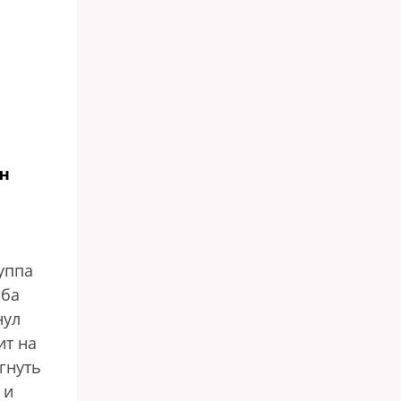
н
уппа
ьба
нул
ит на
гнуть
 и