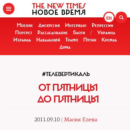
THE NEW TIMES
НОВОЕ ВРЕМЯ
EN
Мнение
Дискуссия
Интервью
Репрессии
Портрет
Расследование
Блоги
/
Украина
Израиль
Навальный
Трамп
Путин
Кремль
Дума
#ТЕЛЕВЕРТИКАЛЬ
ОТ ПЯТНИЦЫ
ДО ПЯТНИЦЫ
2011.09.10 |
Масюк Елена