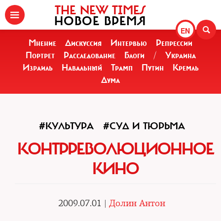
THE NEW TIMES
НОВОЕ ВРЕМЯ
EN
Мнение
Дискуссия
Интервью
Репрессии
Портрет
Расследование
Блоги
/
Украина
Израиль
Навальный
Трамп
Путин
Кремль
Дума
#КУЛЬТУРА
#СУД И ТЮРЬМА
КОНТРРЕВОЛЮЦИОННОЕ
КИНО
2009.07.01 |
Долин Антон