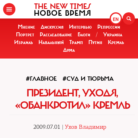
THE NEW TIMES
НОВОЕ ВРЕМЯ
EN
Мнение
Дискуссия
Интервью
Репрессии
Портрет
Расследование
Блоги
/
Украина
Израиль
Навальный
Трамп
Путин
Кремль
Дума
#ГЛАВНОЕ
#СУД И ТЮРЬМА
ПРЕЗИДЕНТ, УХОДЯ,
«ОБАНКРОТИЛ» КРЕМЛЬ
2009.07.01 |
Ухов Владимир