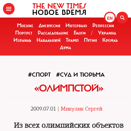
THE NEW TIMES
НОВОЕ ВРЕМЯ
EN
Мнение
Дискуссия
Интервью
Репрессии
Портрет
Расследование
Блоги
/
Украина
Израиль
Навальный
Трамп
Путин
Кремль
Дума
#СПОРТ
#СУД И ТЮРЬМА
«ОЛИМПСТОЙ»
2009.07.01 |
Микулик Сергей
Из всех олимпийских объектов