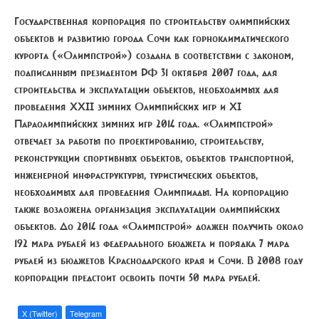
Государственная корпорация
по строительству олимпийских
объектов и развитию города Сочи как горноклиматического
курорта («Олимпстрой») создана в соответствии с законом,
подписанным президентом РФ 31 октября 2007 года, для
строительства и эксплуатации объектов, необходимых для
проведения XXII зимних Олимпийских игр и XI
Параолимпийских зимних игр 2014 года. «Олимпстрой»
отвечает за работы по проектированию, строительству,
реконструкции спортивных объектов, объектов транспортной,
инженерной инфраструктуры, туристических объектов,
необходимых для проведения Олимпиады. На корпорацию
также возложена организация эксплуатации олимпийских
объектов. До 2014 года «Олимпстрой» должен получить около
192 млрд рублей из федерального бюджета и порядка 7 млрд
рублей из бюджетов Краснодарского края и Сочи. В 2008 году
корпорации предстоит освоить почти 50 млрд рублей.
X (Twitter)
Telegram