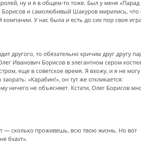
ролей, ну и я в общем-то тоже. Был у меня «Парад
ег Борисов и самолюбивый Шакуров мирились, что 
компании. У нас была и есть до сих пор своя игра
видит другого, то обязательно кричим друг другу па
 Олег Иванович Борисов в элегантном сером костю
тром, еще в советское время. Я вхожу, и я не могу
аорать: «Карабин!», он тут же откликается:
ому ничего не объясняет. Кстати, Олег Борисов мн
дут — сколько проживешь, всю твою жизнь. Но вот
не будут».