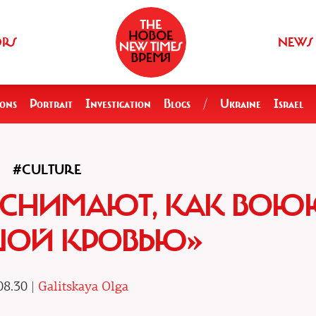
ORS
NEWS
ions
Portrait
Investigation
Blogs
/
Ukraine
Israel
#CULTURE
 СНИМАЮТ, КАК ВОЮ
ШОЙ КРОВЬЮ»
08.30 |
Galitskaya Olga