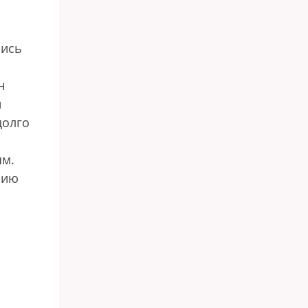
лись
н
и
долго
ям.
фию