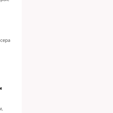
ссера
м
м,