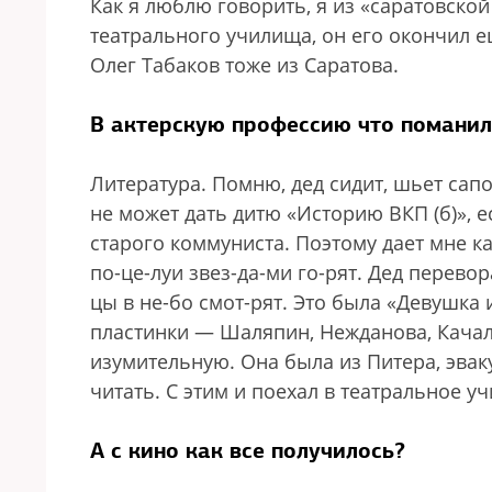
Как я люблю говорить, я из «саратовско
театрального училища, он его окончил 
Олег Табаков тоже из Саратова.
В актерскую профессию что поманил
Литература. Помню, дед сидит, шьет сапо
не может дать дитю «Историю ВКП (б)», е
старого коммуниста. Поэтому дает мне ка
по-це-луи звез-да-ми го-рят. Дед перевор
цы в не-бо смот-рят. Это была «Девушка
пластинки — Шаляпин, Нежданова, Качал
изумительную. Она была из Питера, эвак
читать. С этим и поехал в театральное у
А с кино как все получилось?