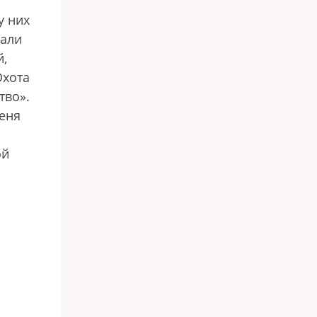
у них
тали
й,
Охота
тво».
Меня
ой