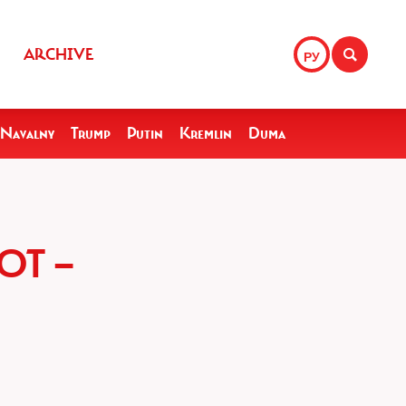
ARCHIVE
РУ
Navalny
Trump
Putin
Kremlin
Duma
ЮТ —