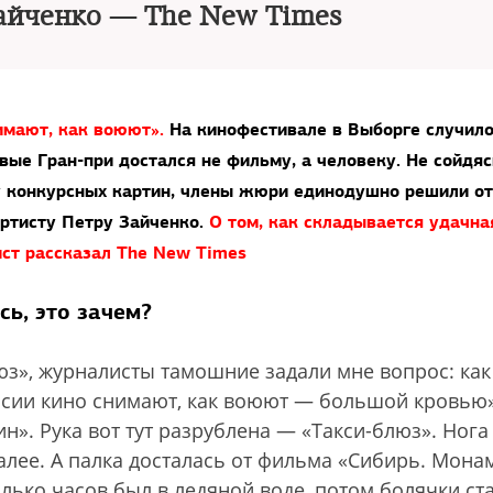
айченко — The New Times
имают, как воюют».
На кинофестивале в Выборге случил
вые Гран-при достался не фильму, а человеку. Не сойдяс
у конкурсных картин, члены жюри единодушно решили о
артисту Петру Зайченко.
О том, как складывается удачна
ист рассказал The New Times
сь, это зачем?
люз», журналисты тамошние задали мне вопрос: как
оссии кино снимают, как воюют — большой кровью»
н». Рука вот тут разрублена — «Такси-блюз». Нога
алее. А палка досталась от фильма «Сибирь. Мона
лько часов был в ледяной воде, потом болячки ст