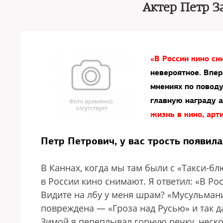
Актер Петр З
«В России кино сн
невероятное. Впер
мнениях по повод
главную награду 
жизнь в кино, арт
Петр Петрович, у вас трость появила
В Каннах, когда мы там были с «Такси-б
в России кино снимают. Я ответил: «В Р
Видите на лбу у меня шрам? «Мусульмани
повреждена — «Гроза над Русью» и так д
Зимой я переплывал горную речку, неско