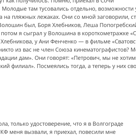
Тут как получилось. Помню, приехал в Сочи
 Молодые там тусовались отдельно, возможности 
 а на пляжных лежаках. Они со мной заговорили, с
 Волошин был, Боря Хлебников, Леша Попогребски
 потом я сыграл у Волошина в короткометражке «
 Хлебникова, у Ани Фенченко — в фильме «Сватовс
 никто из вас не член Союза кинематографистов? 
ндации дам». Они говорят: «Петрович, мы не хотим
кий филиал». Посмеялись тогда, а теперь у них св
ола, только удостоверение, что я в Волгограде
КФ меня вызвали, я приехал, повесили мне