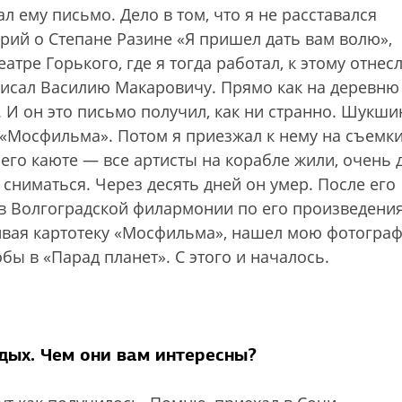
л ему письмо. Дело в том, что я не расставался
арий о Степане Разине «Я пришел дать вам волю»,
еатре Горького, где я тогда работал, к этому отнес
аписал Василию Макаровичу. Прямо как на деревню
 И он это письмо получил, как ни странно. Шукши
л «Мосфильма». Потом я приезжал к нему на съемк
 его каюте — все артисты на корабле жили, очень 
 сниматься. Через десять дней он умер. После его
 в Волгоградской филармонии по его произведени
ривая картотеку «Мосфильма», нашел мою фотогра
бы в «Парад планет». С этого и началось.
дых. Чем они вам интересны?