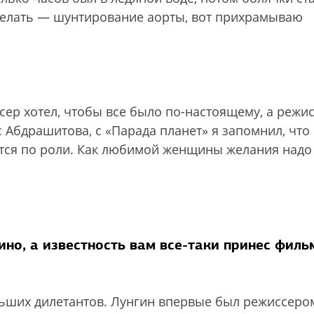
делать — шунтирование аорты, вот прихрамываю
ер хотел, чтобы все было по-настоящему, а режи
с Абдрашитова, с «Парада планет» я запомнил, что
уется по роли. Как любимой женщины желания надо
но, а известность вам все-таки принес филь
льших дилетантов. Лунгин впервые был режиссеро