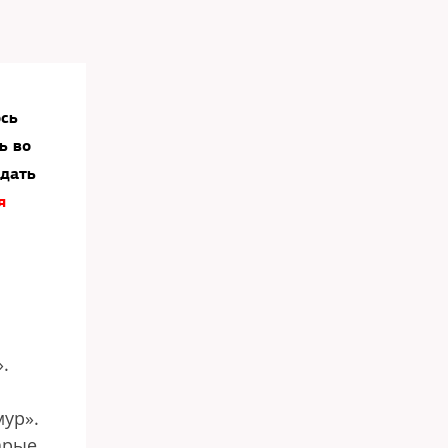
ось
ь во
тдать
я
.
мур».
арые