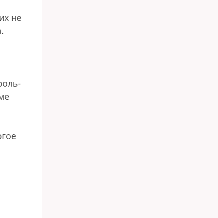
их не
.
роль-
ме
огое