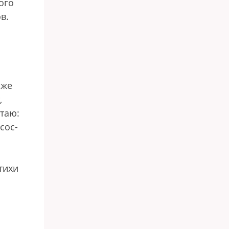
ого
в.
 же
,
итаю:
сос-
тихи