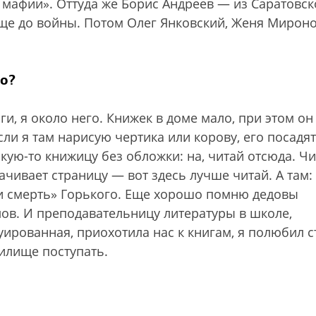
й мафии». Оттуда же Борис Андреев — из Саратовск
еще до войны. Потом Олег Янковский, Женя Мироно
о?
ги, я около него. Книжек в доме мало, при этом он
сли я там нарисую чертика или корову, его посадят
кую-то книжицу без обложки: на, читай отсюда. Ч
ачивает страницу — вот здесь лучше читай. А там: 
 и смерть» Горького. Еще хорошо помню дедовы
ов. И преподавательницу литературы в школе,
уированная, приохотила нас к книгам, я полюбил с
чилище поступать.