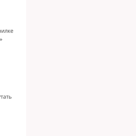
рилке
»
тать