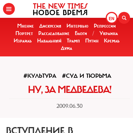
THE NEW TIMES
НОВОЕ ВРЕМЯ
EN
Мнение
Дискуссия
Интервью
Репрессии
Портрет
Расследование
Блоги
/
Украина
Израиль
Навальный
Трамп
Путин
Кремль
Дума
#КУЛЬТУРА
#СУД И ТЮРЬМА
НУ, ЗА МЕДВЕДЕВА!
2009.06.30
ВСТУПЛЕНИЕ В