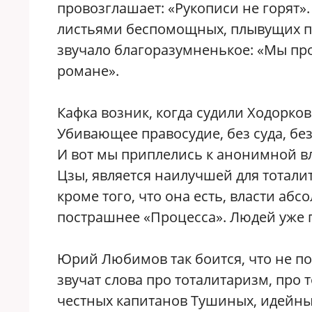
провозглашает: «Рукописи не горят».
листьями беспомощных, плывущих по
звучало благоразумненькое: «Мы про
романе».
Кафка возник, когда судили Ходорков
Убивающее правосудие, без суда, без
И вот мы приплелись к анонимной влас
Цзы, является наилучшей для тоталит
кроме того, что она есть, власти а
пострашнее «Процесса». Людей уже п
Юрий Любимов так боится, что не пой
звучат слова про тоталитаризм, про то
честных капитанов Тушиных, идейны