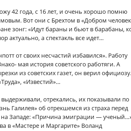
хожу 42 года, с 16 лет, и очень хорошо помню
вым. Вот они с Брехтом в «Добром человек
ане зонг: «Идут бараны и бьют в барабаны, к
ор актуально, а спектакль все идет…
нпотт от своих несчастий избавился». Работу
Знако- мая история советского работяги. А
ырезки из советских газет, он верил официоз
«Труда», «Известий»…
 выдерживали, отрекались, их показывали по
нь Галилея» об отрекшемся из страха перед
я на Западе: «Причина эмиграции — ученый…
ва в «Мастере и Маргарите» Воланд