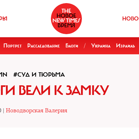
РЫ
НОВО
Портрет
Расследование
Блоги
/
Украина
Израиль
MN
#СУД И ТЮРЬМА
ГИ ВЕЛИ К ЗАМКУ
0 |
Новодворская Валерия