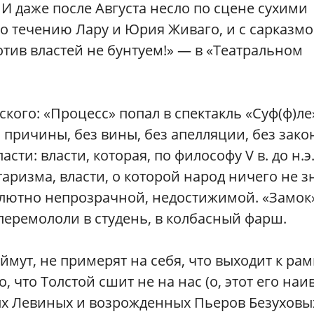
 И даже после Августа несло по сцене сухими
 течению Лару и Юрия Живаго, и с сарказм
тив властей не бунтуем!» — в «Театральном
ского: «Процесс» попал в спектакль «Суф(ф)ле
 причины, без вины, без апелляции, без зак
ти: власти, которая, по философу V в. до н.э
аризма, власти, о которой народ ничего не зн
бсолютно непрозрачной, недостижимой. «Замок
еремололи в студень, в колбасный фарш.
мут, не примерят на себя, что выходит к рам
, что Толстой сшит не на нас (о, этот его наи
х Левиных и возрожденных Пьеров Безуховы