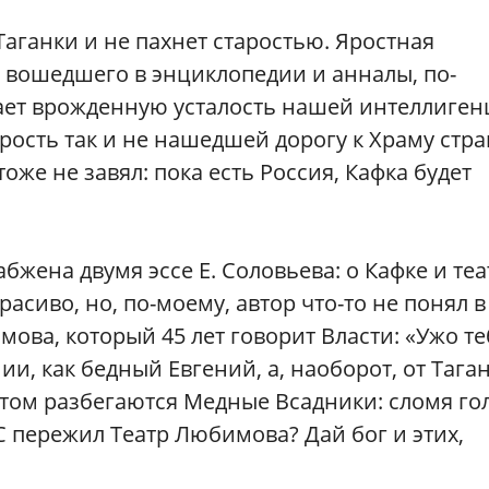
Таганки и не пахнет старостью. Яростная
 вошедшего в энциклопедии и анналы, по-
ет врожденную усталость нашей интеллиге
ость так и не нашедшей дорогу к Храму стра
тоже не завял: пока есть Россия, Кафка будет
абжена двумя эссе Е. Соловьева: о Кафке и теа
сиво, но, по-моему, автор что-то не понял в
ова, который 45 лет говорит Власти: «Ужо те
ии, как бедный Евгений, а, наоборот, от Тага
том разбегаются Медные Всадники: сломя гол
С пережил Театр Любимова? Дай бог и этих,