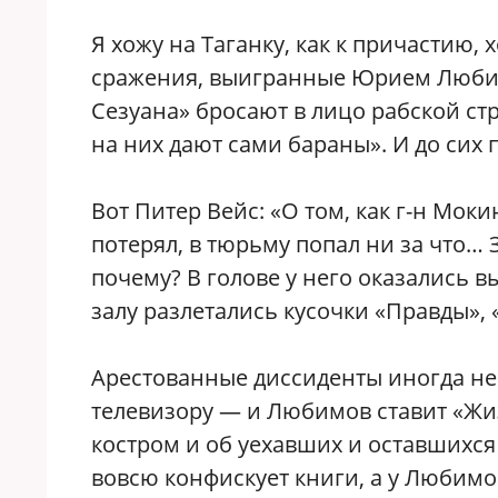
Я хожу на Таганку, как к причастию, 
сражения, выигранные Юрием Любимо
Сезуана» бросают в лицо рабской стр
на них дают сами бараны». И до сих п
Вот Питер Вейс: «О том, как г-н Моки
потерял, в тюрьму попал ни за что… 
почему? В голове у него оказались в
залу разлетались кусочки «Правды», 
Арестованные диссиденты иногда не
телевизору — и Любимов ставит «Жиз
костром и об уехавших и оставшихс
вовсю конфискует книги, а у Любимо