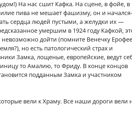
дом!) На нас сшит Кафка. На сцене, в фойе, в
билие пива не мешает фашизму, он и начался-
ать сердца людей пустыми, а желудки их —
едсказанное умершим в 1924 году Кафкой, эт
а невозможно дойти (помните Венечку Ерофее
емля?), но есть патологический страх и
ники Замка, лощеные, европейские, ведут себ
тиницу то Амалию, то Фриду. В конце концов
 становится подданным Замка и участником
оторые вели к Храму. Все наши дороги вели н