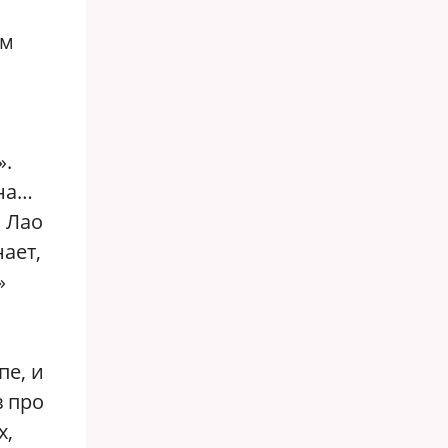
ом
».
она…
. Лао
ает,
»
пе, и
в про
х,