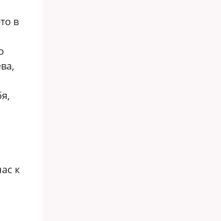
то в
о
ва,
я,
ас к