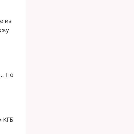
е из
ожу
у… По
» КГБ