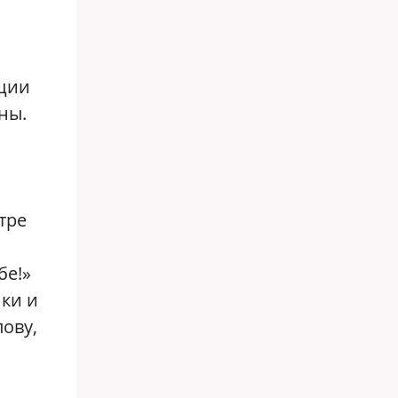
нции
ны.
тре
бе!»
нки и
ову,