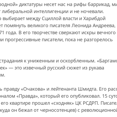
родной» диктатуры несет нас на рифы баррикад, м
т либеральной интеллигенции и не ночевали.
 выбирает между Сциллой власти и Харибдой
дет помянуть великого писателя Леонида Андреева,
871 года. В его творчестве сверкают искры вечного
и прогрессивные писатели, пока не разгорелось
острадания к униженным и оскорбленным. «Баргам
чек» — это извечный русский сюжет из рукава
им.
ть правду «Очакова» и лейтенанта Шмидта. Его рас
налом «Правда», который его опубликовал. 15 сут
а его квартире прошел «сходняк» ЦК РСДРП. Писат
 куда он бежал от черносотенцев) с революционно