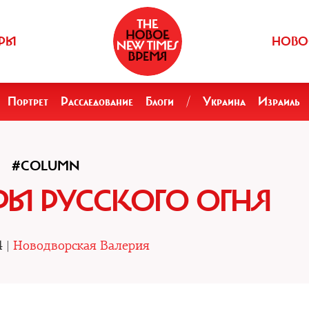
РЫ
НОВО
Портрет
Расследование
Блоги
/
Украина
Израиль
#COLUMN
Ы РУССКОГО ОГНЯ
4 |
Новодворская Валерия