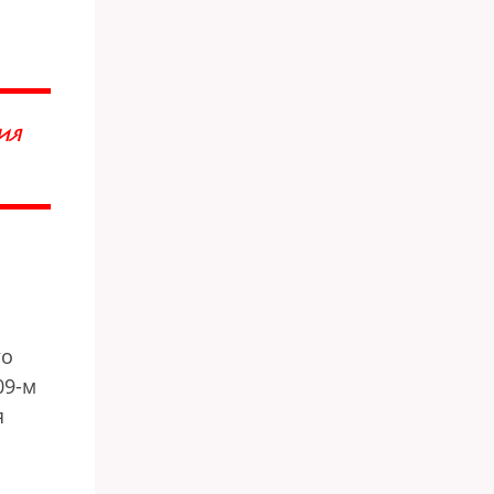
ИЯ
го
09-м
я