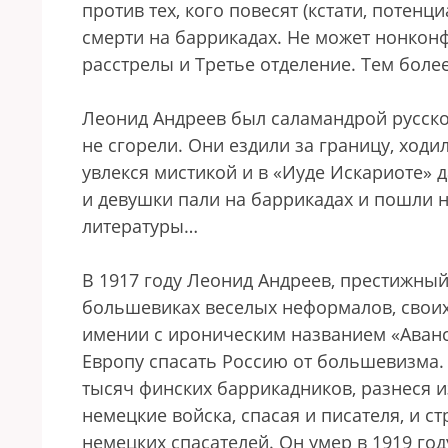
против тех, кого повесят (кстати, потенц
смерти на баррикадах. Не может нонкон
расстрелы и Третье отделение. Тем более
Леонид Андреев был саламандрой русског
не сгорели. Они ездили за границу, ходи
увлекся мистикой и в «Иуде Искариоте»
и девушки пали на баррикадах и пошли 
литературы…
В 1917 году Леонид Андреев, престижный 
большевиках веселых неформалов, своих
имении с ироническим названием «Аванс
Европу спасать Россию от большевизма.
тысяч финских баррикадников, разнеся 
немецкие войска, спасая и писателя, и с
немецких спасателей. Он умер в 1919 год