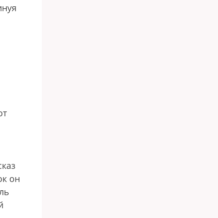
инуя
от
сказ
ок он
ель
й