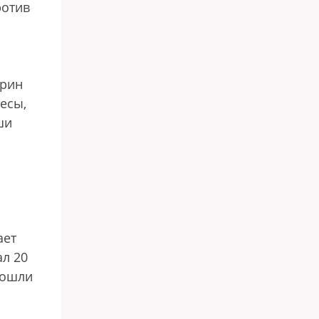
ротив
прин
есы,
ши
м
ает
ал 20
вошли