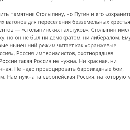
вить памятник Столыпину, но Путин и его «охранит
их вагонов для переселения безземельных кресть
гентов — «столыпинских галстуков». Столыпин име
, но он не был ни демократом, ни либералом. Ем
орые нынешний режим читает как «оранжевые
ссия», Россия империалистов, охотнорядцев
оссии такая Россия не нужна. Ни красная, ни
нная. Не надо провоцировать баррикадные бои,
м. Нам нужна та европейская Россия, на которую 