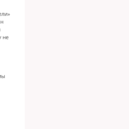
ели»
ян
л
у не
мы