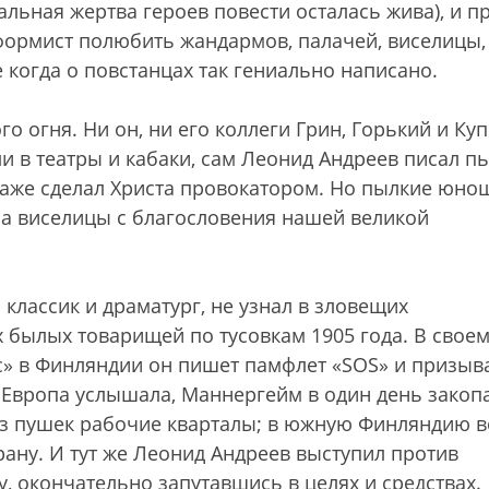
иальная жертва героев повести осталась жива), и п
формист полюбить жандармов, палачей, виселицы,
 когда о повстанцах так гениально написано.
о огня. Ни он, ни его коллеги Грин, Горький и Ку
ли в театры и кабаки, сам Леонид Андреев писал пь
 даже сделал Христа провокатором. Но пылкие юно
на виселицы с благословения нашей великой
классик и драматург, не узнал в зловещих
 былых товарищей по тусовкам 1905 года. В свое
» в Финляндии он пишет памфлет «SOS» и призыв
 Европа услышала, Маннергейм в один день закоп
из пушек рабочие кварталы; в южную Финляндию 
трану. И тут же Леонид Андреев выступил против
у, окончательно запутавшись в целях и средствах.