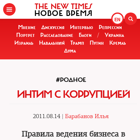
THE NEW TIMES
НОВОЕ ВРЕМЯ
EN
Мнение
Дискуссия
Интервью
Репрессии
Портрет
Расследование
Блоги
/
Украина
Израиль
Навальный
Трамп
Путин
Кремль
Дума
#РОДНОЕ
ИНТИМ С КОРРУПЦИЕЙ
2011.08.14 |
Барабанов Илья
Правила ведения бизнеса в